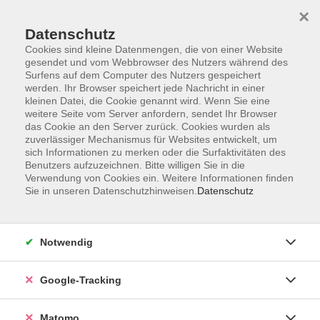
×
Datenschutz
Cookies sind kleine Datenmengen, die von einer Website
gesendet und vom Webbrowser des Nutzers während des
Surfens auf dem Computer des Nutzers gespeichert
Skip to main content
werden. Ihr Browser speichert jede Nachricht in einer
kleinen Datei, die Cookie genannt wird. Wenn Sie eine
weitere Seite vom Server anfordern, sendet Ihr Browser
das Cookie an den Server zurück. Cookies wurden als
zuverlässiger Mechanismus für Websites entwickelt, um
sich Informationen zu merken oder die Surfaktivitäten des
Benutzers aufzuzeichnen. Bitte willigen Sie in die
Ergebnisse filtern
Verwendung von Cookies ein. Weitere Informationen finden
Sie in unseren Datenschutzhinweisen.
Datenschutz
mehr laden
Notwendig
Taiji Basics – Sanfte Bewegung und innere
Balance
Google-Tracking
Fr. 25.09.2026 13:00
Rottendorf
Matomo