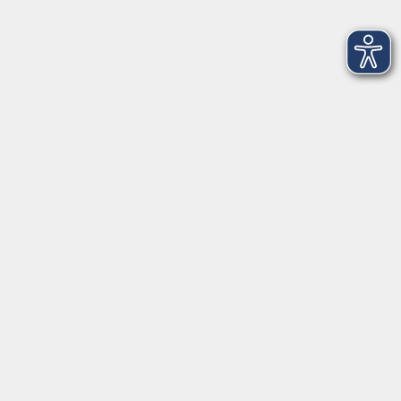
Di. 29.09.2026 14:00
Würzburg
Online-Kurs: Spanisch A1 für Anfänger und
Anfängerinnen
Di. 29.09.2026 16:30
Online-Seminar, Zoom-Meeting 09 neu
Online-Kurs: Niederländisch B1
Di. 29.09.2026 17:00
Online-Seminar, Zoom-Meeting 04 neu