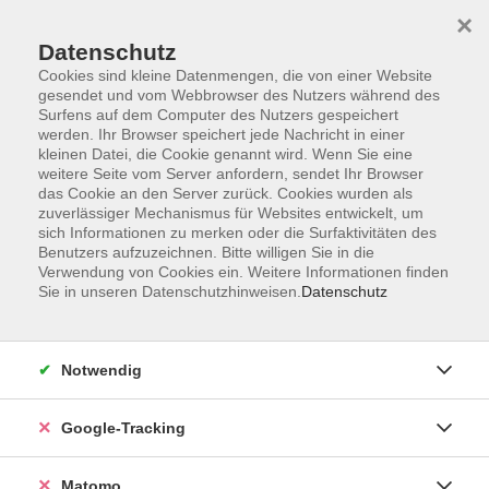
×
Datenschutz
Cookies sind kleine Datenmengen, die von einer Website
gesendet und vom Webbrowser des Nutzers während des
Surfens auf dem Computer des Nutzers gespeichert
Skip to main content
werden. Ihr Browser speichert jede Nachricht in einer
kleinen Datei, die Cookie genannt wird. Wenn Sie eine
weitere Seite vom Server anfordern, sendet Ihr Browser
das Cookie an den Server zurück. Cookies wurden als
zuverlässiger Mechanismus für Websites entwickelt, um
sich Informationen zu merken oder die Surfaktivitäten des
Benutzers aufzuzeichnen. Bitte willigen Sie in die
Verwendung von Cookies ein. Weitere Informationen finden
Sie in unseren Datenschutzhinweisen.
Datenschutz
263 Kurse
Notwendig
zurück zu Veranstaltungsformen
Kurse nach Themen
Google-Tracking
Berufl. Bildung & IT
68
Matomo