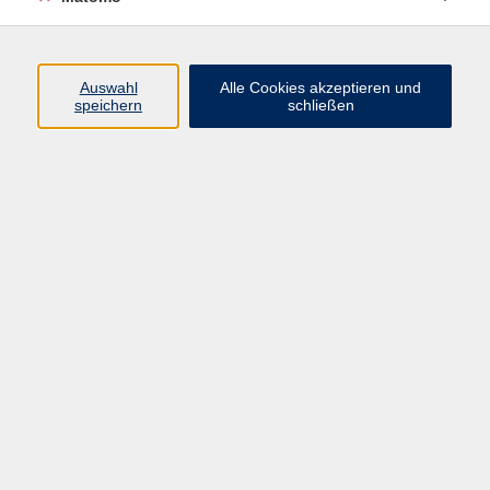
Gesellschaft
67
Gesundheit
26
Kultur
8
Auswahl
Alle Cookies akzeptieren und
speichern
schließen
Sprachen
70
Digitale Angebote
Auch jenseits der Corona-Pandemie bleibt das Online-
Lernen für viele Menschen interessant. Gerade wer
beruflich oder privat stark eingebunden ist, schätzt
die
Flexibilität
, die das digitale Lernen von zuhause
ausmacht.
Ohne zusätzliche Fahrtzeiten
ist es
möglich, mit anderen Menschen in Kontakt zu treten
und
Neues zu lernen
.
Ergebnisse filtern