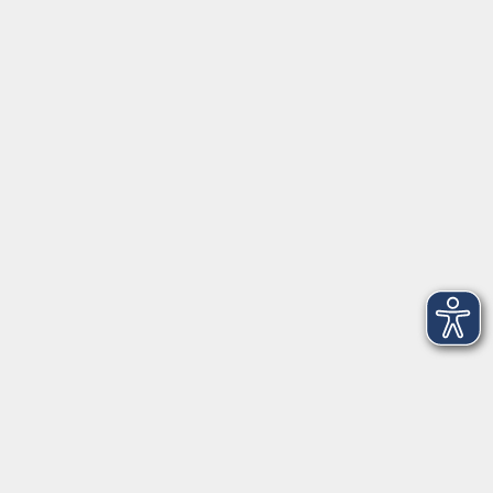
Online-Kurs: Italienisch Vertiefung B1+
Mi. 23.09.2026 17:30
Online-Seminar, Zoom-Meeting 10 neu
mehr laden
Impressum
AGBs
Datenschutzerklärung