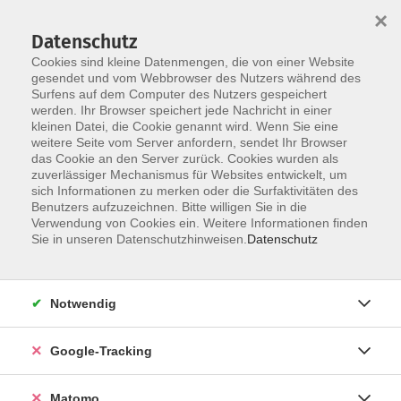
×
Datenschutz
Cookies sind kleine Datenmengen, die von einer Website
gesendet und vom Webbrowser des Nutzers während des
Surfens auf dem Computer des Nutzers gespeichert
Skip to main content
werden. Ihr Browser speichert jede Nachricht in einer
kleinen Datei, die Cookie genannt wird. Wenn Sie eine
weitere Seite vom Server anfordern, sendet Ihr Browser
das Cookie an den Server zurück. Cookies wurden als
zuverlässiger Mechanismus für Websites entwickelt, um
sich Informationen zu merken oder die Surfaktivitäten des
Benutzers aufzuzeichnen. Bitte willigen Sie in die
Verwendung von Cookies ein. Weitere Informationen finden
Sie in unseren Datenschutzhinweisen.
Datenschutz
717 Kurse
Notwendig
Kurse nach Themen
Google-Tracking
Abo
1
Digitale Angebote
265
Matomo