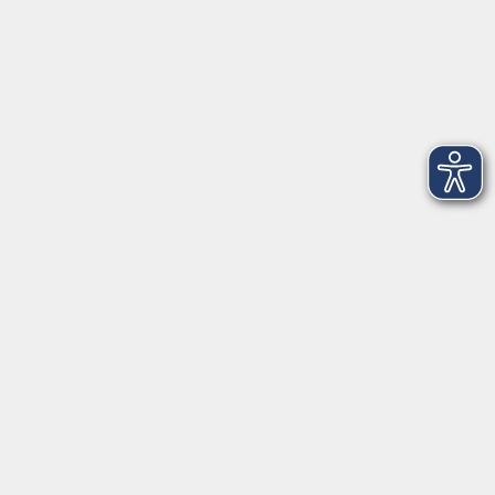
mehr laden
Impressum
AGBs
Datenschutzerklärung
Barrierefreiheitserklärung
Widerrufsbelehrung
Widerruf