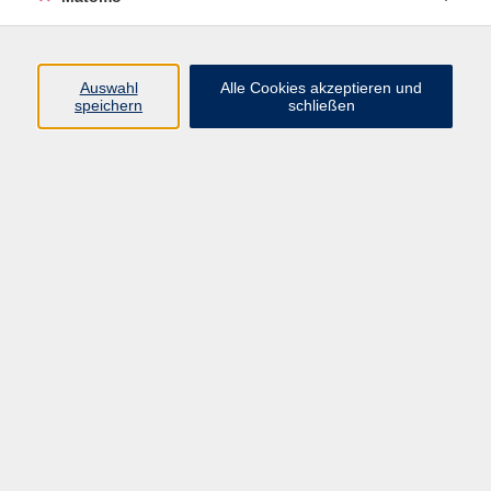
Einzelveranstaltung
392
Freelearning
3
Führungen -Fahrten - Wanderungen
31
Auswahl
Alle Cookies akzeptieren und
speichern
schließen
Gutschein
3
Intensivkurse
4
Kompaktkurs z.B. Wochenende
5
Neue Kurse
438
Prüfungen
5
Vortrag
121
neu-NICHT IM HEFT
9
vhs am Hubland
2
Veranstaltungsformen