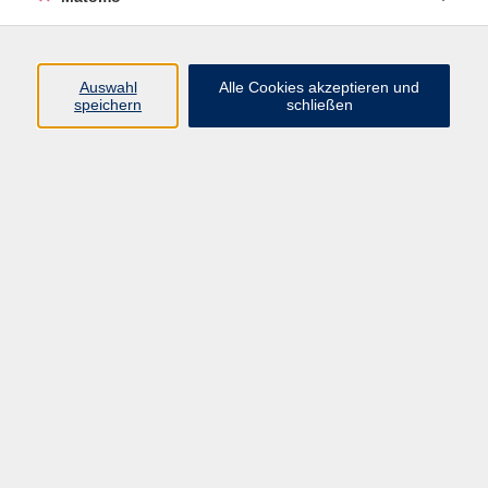
Ernährung und Gesundheit
28
Gesundheit - Wissen und Praxis
62
Gesundheit kompakt
102
Auswahl
Alle Cookies akzeptieren und
speichern
schließen
Gymnastik und Fitness
154
Kampfkunst, Kampfsport und
15
Selbstverteidigung
Massage
2
Online-Angebote
24
Psychische Gesundheit
45
Schwangerschaft und Geburt
2
Yoga, Taiji und Qigong
108
vhs-Gesundheitswoche
39
Infos zu vhs-Gesundheitskursen
vhs macht gesünder