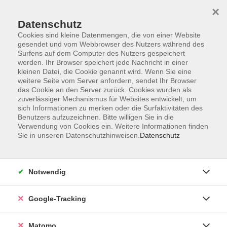
×
Datenschutz
Cookies sind kleine Datenmengen, die von einer Website
gesendet und vom Webbrowser des Nutzers während des
Surfens auf dem Computer des Nutzers gespeichert
Skip to main content
werden. Ihr Browser speichert jede Nachricht in einer
kleinen Datei, die Cookie genannt wird. Wenn Sie eine
weitere Seite vom Server anfordern, sendet Ihr Browser
das Cookie an den Server zurück. Cookies wurden als
zuverlässiger Mechanismus für Websites entwickelt, um
sich Informationen zu merken oder die Surfaktivitäten des
Benutzers aufzuzeichnen. Bitte willigen Sie in die
Verwendung von Cookies ein. Weitere Informationen finden
Sie in unseren Datenschutzhinweisen.
Datenschutz
372 Kurse
Notwendig
Kurse nach Themen
Google-Tracking
Bewegung im Freien
10
Entspannung und Körpererfahrung
39
Matomo