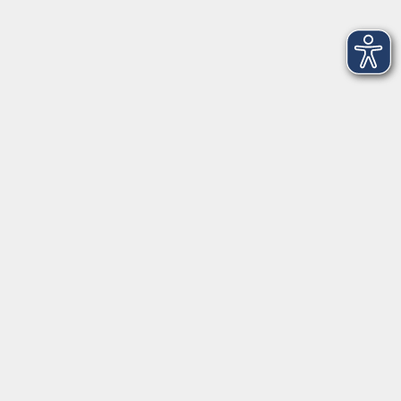
Treffpunkt:, siehe Kursbeschreibung
Ab durch die Hecke -
So. 27.09.2026 16:30
Treffpunkt:, siehe Kursbeschreibung
Faszien & Mobilität
Mo. 28.09.2026 16:00
Würzburg