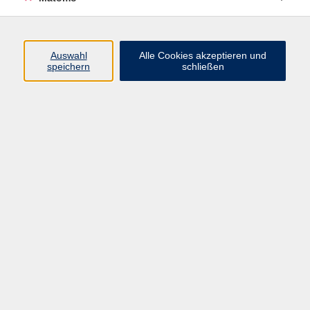
Italienisch A1 (ab Lektion 7)
Auswahl
Alle Cookies akzeptieren und
speichern
schließen
Do. 01.10.2026 18:30
Würzburg
Prüfung: telc Deutsch B1/Zertifikat Deutsch
Fr. 02.10.2026 08:45
Würzburg
450 Jahre Juliusspital und 300 Jahre
Bocksbeutel im Bürgerspital