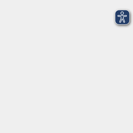
Mi. 07.10.2026 18:00
Eisingen
Jivamukti Yoga
Mi. 07.10.2026 18:00
Würzburg
Französisch A2 (ab Lektion 10)
Mi. 07.10.2026 18:00
Höchberg