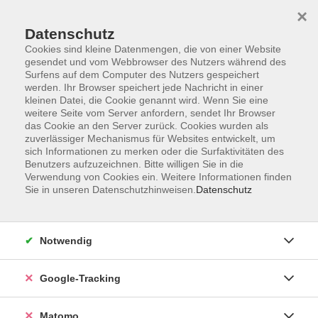
×
Datenschutz
Cookies sind kleine Datenmengen, die von einer Website
gesendet und vom Webbrowser des Nutzers während des
Surfens auf dem Computer des Nutzers gespeichert
Skip to main content
werden. Ihr Browser speichert jede Nachricht in einer
kleinen Datei, die Cookie genannt wird. Wenn Sie eine
weitere Seite vom Server anfordern, sendet Ihr Browser
das Cookie an den Server zurück. Cookies wurden als
zuverlässiger Mechanismus für Websites entwickelt, um
sich Informationen zu merken oder die Surfaktivitäten des
Benutzers aufzuzeichnen. Bitte willigen Sie in die
Ergebnisse filtern
Verwendung von Cookies ein. Weitere Informationen finden
Sie in unseren Datenschutzhinweisen.
Datenschutz
mehr laden
Notwendig
Französisch B1: Rencontres en français
Google-Tracking
Do. 01.10.2026 18:30
Würzburg
Matomo