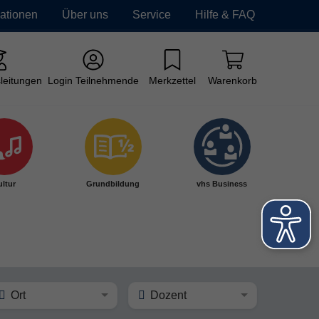
mationen
Über uns
Service
Hilfe & FAQ
leitungen
Login Teilnehmende
Merkzettel
Warenkorb
ltur
Grundbildung
vhs Business
Ort
Dozent