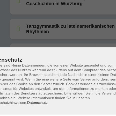
Geschichten in Würzburg
Tanzgymnastik zu lateinamerikanischen
Rhythmen
Arabisch A1 (ab Lektion 4)
enschutz
s sind kleine Datenmengen, die von einer Website gesendet und vom
owser des Nutzers während des Surfens auf dem Computer des Nutze
chert werden. Ihr Browser speichert jede Nachricht in einer kleinen Dat
Chinesisch A1 (ab Lektion 2, Teil B)
 genannt wird. Wenn Sie eine weitere Seite vom Server anfordern, se
owser das Cookie an den Server zurück. Cookies wurden als zuverlässi
ismus für Websites entwickelt, um sich Informationen zu merken oder
tivitäten des Benutzers aufzuzeichnen. Bitte willigen Sie in die Verwen
okies ein. Weitere Informationen finden Sie in unseren
schutzhinweisen.
Datenschutz
Französisch C1