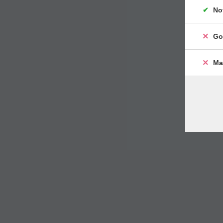
No
Go
Ma