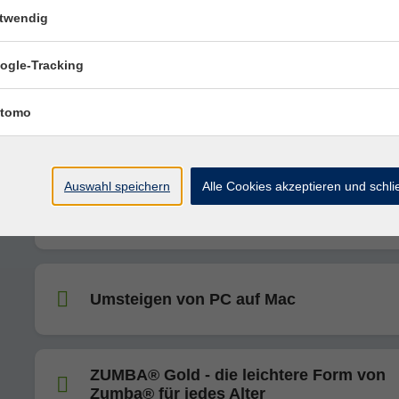
twendig
Italienisch B1 (ab Lektion 2/3)
ogle-Tracking
tomo
Italienisch B2/C1 (ab Lektion 5)
Auswahl speichern
Alle Cookies akzeptieren und schl
Japanisch A1 (ab Lektion 4)
Umsteigen von PC auf Mac
ZUMBA® Gold - die leichtere Form von
Zumba® für jedes Alter