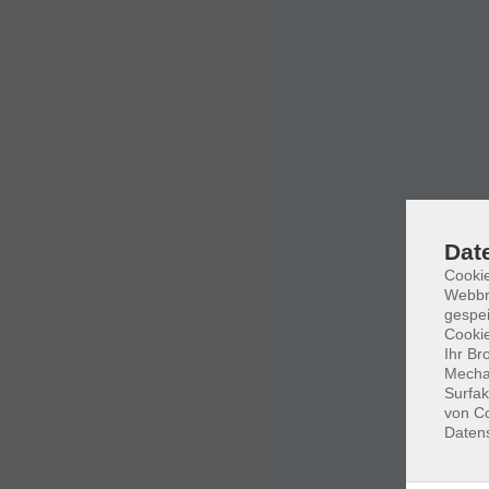
Dat
Cookie
Webbr
gespei
Cookie
Ihr Br
Mechan
Surfak
von Co
Daten