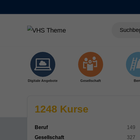
Skip to main content
Digitale Angebote
Gesellschaft
Ber
1248 Kurse
Beruf
149
Gesellschaft
327