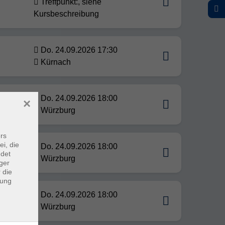
Treffpunkt:, siehe
Kursbeschreibung
Do. 24.09.2026 17:30
Kürnach
Do. 24.09.2026 18:00
×
Würzburg
rs
ei, die
Do. 24.09.2026 18:00
ndet
Würzburg
ger
 die
dung
Do. 24.09.2026 18:00
Würzburg