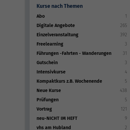
Kurse nach Themen
Abo
1
Digitale Angebote
265
Einzelveranstaltung
392
Freelearning
3
Führungen -Fahrten - Wanderungen
31
Gutschein
3
Intensivkurse
4
Kompaktkurs z.B. Wochenende
5
Neue Kurse
438
Prüfungen
5
Vortrag
121
neu-NICHT IM HEFT
9
vhs am Hubland
2