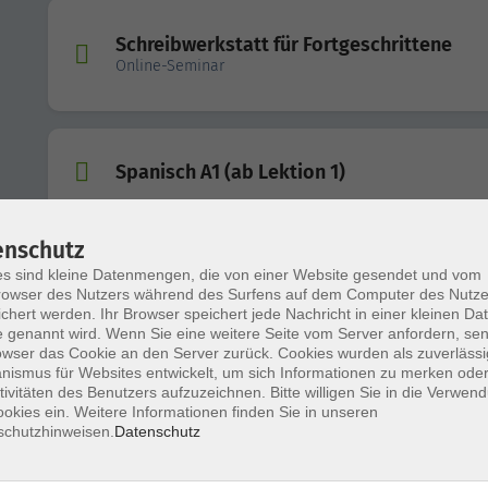
Schreibwerkstatt für Fortgeschrittene
Online-Seminar
Spanisch A1 (ab Lektion 1)
enschutz
s sind kleine Datenmengen, die von einer Website gesendet und vom
Online-Kurs: Russisch B1 (ab Lektion 7)
owser des Nutzers während des Surfens auf dem Computer des Nutze
chert werden. Ihr Browser speichert jede Nachricht in einer kleinen Dat
 genannt wird. Wenn Sie eine weitere Seite vom Server anfordern, se
owser das Cookie an den Server zurück. Cookies wurden als zuverlässi
ismus für Websites entwickelt, um sich Informationen zu merken oder
tivitäten des Benutzers aufzuzeichnen. Bitte willigen Sie in die Verwen
Filzen - eine traditionsreiche Handwerksk
okies ein. Weitere Informationen finden Sie in unseren
schutzhinweisen.
Datenschutz