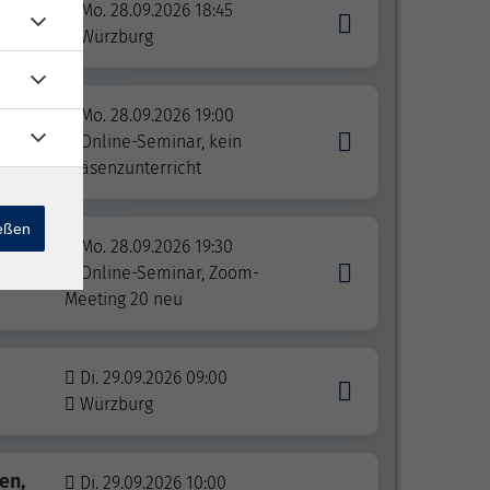
Mo. 28.09.2026 18:45
Würzburg
Mo. 28.09.2026 19:00
r die
Online-Seminar, kein
Präsenzunterricht
ießen
Mo. 28.09.2026 19:30
Online-Seminar, Zoom-
Meeting 20 neu
Di. 29.09.2026 09:00
Würzburg
en,
Di. 29.09.2026 10:00