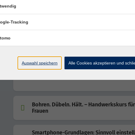
Französisch A1 (ab Lektion 1)
twendig
ogle-Tracking
CyberMonday: Cyberattacken : Gefahren fü
tomo
Wirtschaft
Auswahl speichern
Alle Cookies akzeptieren und schl
Online-Kurs: Norwegisch A1 (ab Lektion 6)
Bohren. Dübeln. Hält. – Handwerkskurs für
Frauen
Smartphone-Grundlagen: Sinnvoll einstell