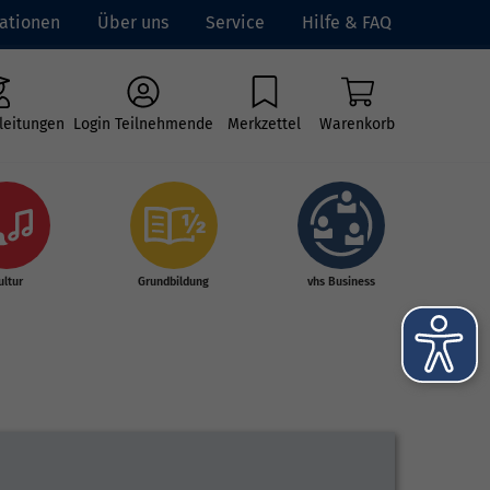
ationen
Über uns
Service
Hilfe & FAQ
leitungen
Login Teilnehmende
Merkzettel
Warenkorb
ultur
Grundbildung
vhs Business