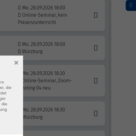
Mo. 28.09.2026 18:00
Online-Seminar, kein
Präsenzunterricht
Mo. 28.09.2026 18:00
Würzburg
×
Mo. 28.09.2026 18:30
Online-Seminar, Zoom-
rs
ei, die
Meeting 04 neu
ndet
ger
 die
dung
Mo. 28.09.2026 18:30
unst
Würzburg