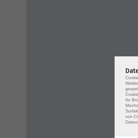
Dat
Cookie
Webbr
gespei
Cookie
Ihr Br
Mechan
Surfak
von Co
Daten