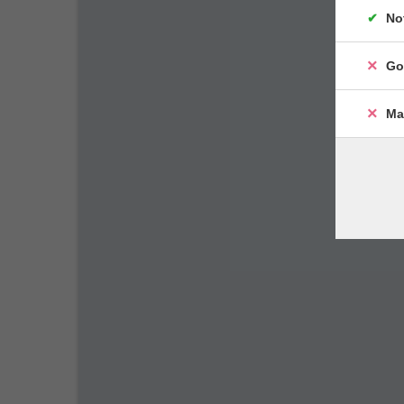
No
Go
Ma