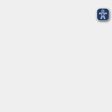
Spuren jüdischer Geschichte:
Mittelalterliche Grabsteine aus der
Würzburger Pleich.
Mi. 07.10.2026 18:00
Würzburg
ETFs für Einsteiger
Mi. 07.10.2026 18:00
Würzburg
Jivamukti Yoga