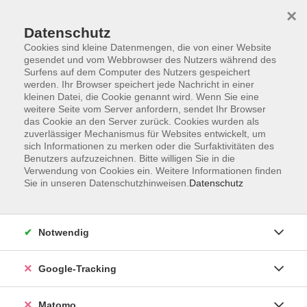
×
Datenschutz
Cookies sind kleine Datenmengen, die von einer Website
gesendet und vom Webbrowser des Nutzers während des
Surfens auf dem Computer des Nutzers gespeichert
Skip to main content
werden. Ihr Browser speichert jede Nachricht in einer
kleinen Datei, die Cookie genannt wird. Wenn Sie eine
weitere Seite vom Server anfordern, sendet Ihr Browser
das Cookie an den Server zurück. Cookies wurden als
zuverlässiger Mechanismus für Websites entwickelt, um
sich Informationen zu merken oder die Surfaktivitäten des
Benutzers aufzuzeichnen. Bitte willigen Sie in die
Verwendung von Cookies ein. Weitere Informationen finden
Sie in unseren Datenschutzhinweisen.
Datenschutz
714 Kurse
Notwendig
Kurse nach Themen
Google-Tracking
Abo
1
Digitale Angebote
263
Matomo