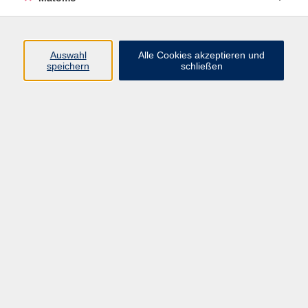
Einzelveranstaltung
392
Freelearning
3
Führungen -Fahrten - Wanderungen
31
Auswahl
Alle Cookies akzeptieren und
speichern
schließen
Gutschein
3
Intensivkurse
4
Kompaktkurs z.B. Wochenende
5
Neue Kurse
438
Prüfungen
5
Vortrag
121
neu-NICHT IM HEFT
8
vhs am Hubland
2
Veranstaltungsformen