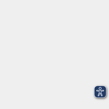
vhs Würzburg & Umgebung e. V.
Juliuspromenade 68
97070 Würzburg
info@vhs-wuerzburg.de
Tel: 0931 35593 0
Fax 0931 35593-20
Öffnungszeiten
Montag
09:00 - 12:30 Uhr
13:00 - 16:30 Uhr
Dienstag
10:00 - 12:30 Uhr