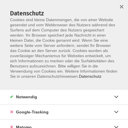
×
Datenschutz
Cookies sind kleine Datenmengen, die von einer Website
gesendet und vom Webbrowser des Nutzers während des
Surfens auf dem Computer des Nutzers gespeichert
Skip to main content
werden. Ihr Browser speichert jede Nachricht in einer
kleinen Datei, die Cookie genannt wird. Wenn Sie eine
weitere Seite vom Server anfordern, sendet Ihr Browser
das Cookie an den Server zurück. Cookies wurden als
zuverlässiger Mechanismus für Websites entwickelt, um
sich Informationen zu merken oder die Surfaktivitäten des
Benutzers aufzuzeichnen. Bitte willigen Sie in die
Verwendung von Cookies ein. Weitere Informationen finden
Sie in unseren Datenschutzhinweisen.
Datenschutz
3 Kurse
Notwendig
zurück zu Weitere Sprachen
Kurse nach Themen
Google-Tracking
A 1: Grundstufe 1
2
Matomo