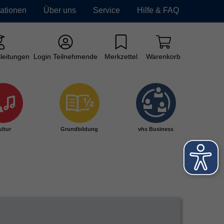
mationen
Über uns
Service
Hilfe & FAQ
leitungen
Login Teilnehmende
Merkzettel
Warenkorb
ltur
Grundbildung
vhs Business