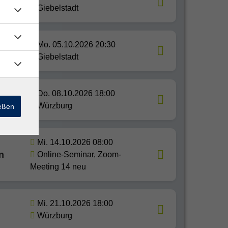
Giebelstadt
®
Mo. 05.10.2026 20:30
Giebelstadt
Do. 08.10.2026 18:00
Würzburg
ießen
Mi. 14.10.2026 08:00
n
Online-Seminar, Zoom-
Meeting 14 neu
Mi. 21.10.2026 18:00
Würzburg