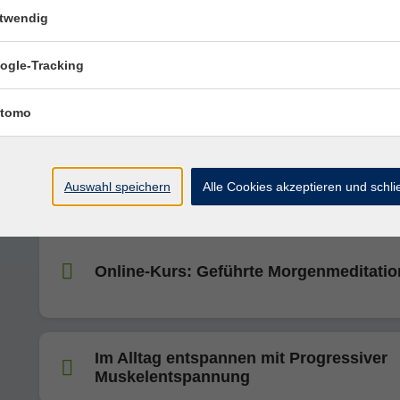
Balance
twendig
ogle-Tracking
Abschalten und Entspannen mit ZENbo
Balance
tomo
Einführung in die gegenstandslose
Meditation
Auswahl speichern
Alle Cookies akzeptieren und schl
Online-Kurs: Geführte Morgenmeditatio
Im Alltag entspannen mit Progressiver
Muskelentspannung