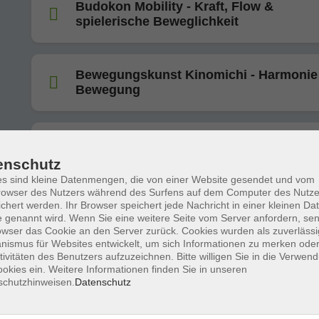
Budokon Mobility - Kraft, Flow &
spielerische Beweglichkeit
Bewegungskunst Kinomichi - Harmonie 
Bewegung
Altstadt trifft Atempause – Ein besonde
enschutz
Stadtspaziergang
s sind kleine Datenmengen, die von einer Website gesendet und vom
owser des Nutzers während des Surfens auf dem Computer des Nutze
chert werden. Ihr Browser speichert jede Nachricht in einer kleinen Dat
 genannt wird. Wenn Sie eine weitere Seite vom Server anfordern, se
owser das Cookie an den Server zurück. Cookies wurden als zuverlässi
Hängemattenwaldbad an der Frankenwa
ismus für Websites entwickelt, um sich Informationen zu merken oder
tivitäten des Benutzers aufzuzeichnen. Bitte willigen Sie in die Verwen
okies ein. Weitere Informationen finden Sie in unseren
schutzhinweisen.
Datenschutz
Abschalten und Entspannen mit ZENbo