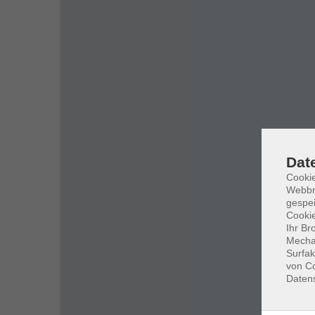
Dat
Cookie
Webbr
gespei
Cookie
Ihr Br
Mechan
Surfak
von Co
Daten