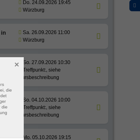
Do. 24.09.2026 19:45
Würzburg
in
Sa. 26.09.2026 11:00
Würzburg
So. 27.09.2026 10:30
×
rer
Treffpunkt:, siehe
Kursbeschreibung
rs
ei, die
ndet
So. 04.10.2026 10:00
ger
rte
 die
Treffpunkt:, siehe
dung
Kursbeschreibung
®
Mo. 05.10.2026 19:15