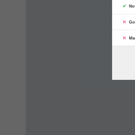
No
Go
Ma