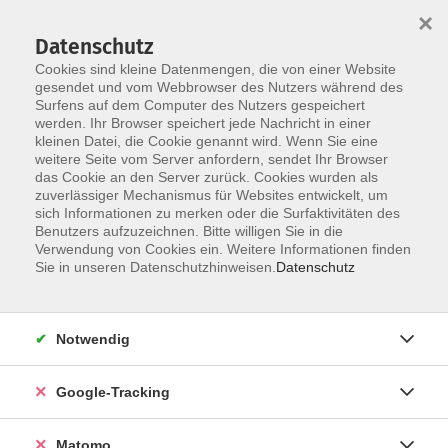
×
Datenschutz
Cookies sind kleine Datenmengen, die von einer Website
gesendet und vom Webbrowser des Nutzers während des
Surfens auf dem Computer des Nutzers gespeichert
Skip to main content
werden. Ihr Browser speichert jede Nachricht in einer
kleinen Datei, die Cookie genannt wird. Wenn Sie eine
weitere Seite vom Server anfordern, sendet Ihr Browser
das Cookie an den Server zurück. Cookies wurden als
zuverlässiger Mechanismus für Websites entwickelt, um
sich Informationen zu merken oder die Surfaktivitäten des
Benutzers aufzuzeichnen. Bitte willigen Sie in die
Verwendung von Cookies ein. Weitere Informationen finden
Sie in unseren Datenschutzhinweisen.
Datenschutz
82 Kurse
Notwendig
zurück zu Sprachen
Kurse nach Themen
Google-Tracking
Arabisch
3
Matomo