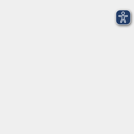
Biblisches Hebräisch - eine Einführung
Do. 08.10.2026 17:30
Würzburg
Biblisches Hebräisch - Folgekurs
Do. 08.10.2026 19:00
Würzburg
Finnisch A1 (ab Lektion 6)
Fr. 09.10.2026 15:45
Würzburg