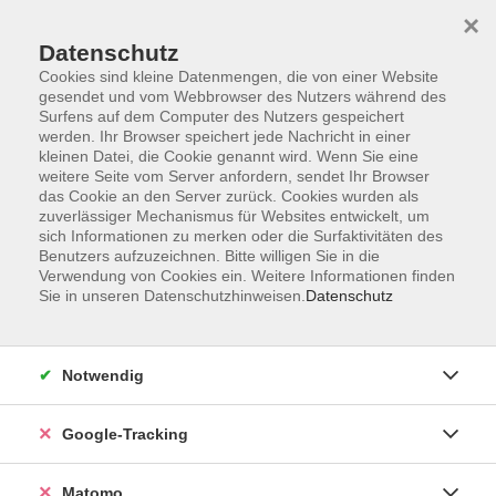
×
Datenschutz
Cookies sind kleine Datenmengen, die von einer Website
gesendet und vom Webbrowser des Nutzers während des
Surfens auf dem Computer des Nutzers gespeichert
Skip to main content
werden. Ihr Browser speichert jede Nachricht in einer
kleinen Datei, die Cookie genannt wird. Wenn Sie eine
weitere Seite vom Server anfordern, sendet Ihr Browser
das Cookie an den Server zurück. Cookies wurden als
zuverlässiger Mechanismus für Websites entwickelt, um
sich Informationen zu merken oder die Surfaktivitäten des
Benutzers aufzuzeichnen. Bitte willigen Sie in die
Verwendung von Cookies ein. Weitere Informationen finden
Sie in unseren Datenschutzhinweisen.
Datenschutz
108 Kurse
Notwendig
zurück zu Gesundheit
Kurse nach Themen
Google-Tracking
Qigong
15
Matomo