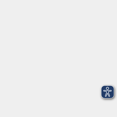
Yogilates Mittelstufe
Di. 22.09.2026 09:00
Würzburg
mehr laden
Impressum
AGBs
Datenschutzerklärung