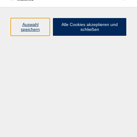
Taiji
13
Yoga
80
Auswahl
Alle Cookies akzeptieren und
speichern
schließen
Yoga, Taiji und Qigong
Ergebnisse filtern
Taiji zum Kennenlernen
Mo. 07.09.2026 09:30
Würzburg
Yoga für Schulter, Nacken und Kopf
Mo. 07.09.2026 10:00