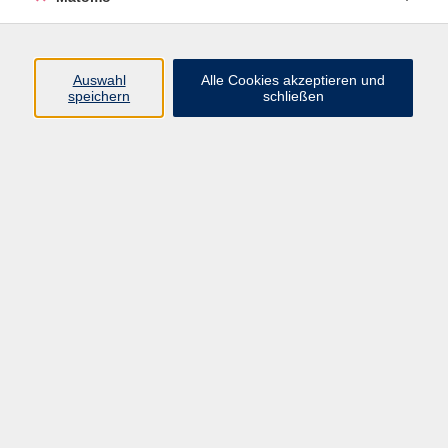
Widerrufsbelehrung
Widerruf
Auswahl
Alle Cookies akzeptieren und
speichern
schließen
Programm
Digitale Angebote
Gesellschaft
Beruf
Sprachen
Gesundheit
Kultur
Grundbildung
vhs Business