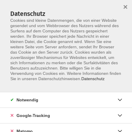
×
Datenschutz
Cookies sind kleine Datenmengen, die von einer Website
gesendet und vom Webbrowser des Nutzers während des
Surfens auf dem Computer des Nutzers gespeichert
Skip to main content
You are here:
werden. Ihr Browser speichert jede Nachricht in einer
Über uns
Unsere Kursleitungen
kleinen Datei, die Cookie genannt wird. Wenn Sie eine
weitere Seite vom Server anfordern, sendet Ihr Browser
das Cookie an den Server zurück. Cookies wurden als
zuverlässiger Mechanismus für Websites entwickelt, um
Der Dozent konnte leider nicht gefunden
sich Informationen zu merken oder die Surfaktivitäten des
Benutzers aufzuzeichnen. Bitte willigen Sie in die
werden
Verwendung von Cookies ein. Weitere Informationen finden
Sie in unseren Datenschutzhinweisen.
Datenschutz
Impressum
Notwendig
AGBs
Google-Tracking
Datenschutzerklärung
Barrierefreiheitserklärung
Matomo