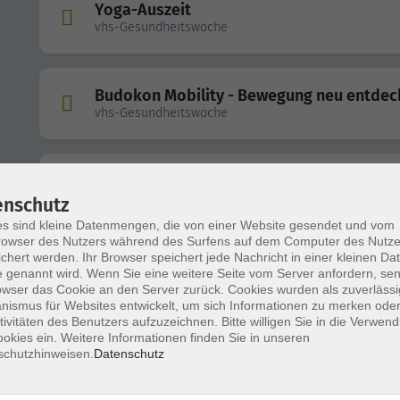
Yoga-Auszeit
vhs-Gesundheitswoche
Budokon Mobility - Bewegung neu entdec
vhs-Gesundheitswoche
Hatha Yoga für Anfängerinnen und Anfäng
vhs-Gesundheitswoche
enschutz
s sind kleine Datenmengen, die von einer Website gesendet und vom
owser des Nutzers während des Surfens auf dem Computer des Nutze
chert werden. Ihr Browser speichert jede Nachricht in einer kleinen Dat
Yoga neu entdecken
 genannt wird. Wenn Sie eine weitere Seite vom Server anfordern, se
owser das Cookie an den Server zurück. Cookies wurden als zuverlässi
ismus für Websites entwickelt, um sich Informationen zu merken oder
tivitäten des Benutzers aufzuzeichnen. Bitte willigen Sie in die Verwen
okies ein. Weitere Informationen finden Sie in unseren
schutzhinweisen.
Datenschutz
Yoga Grund- und Aufbaustufe