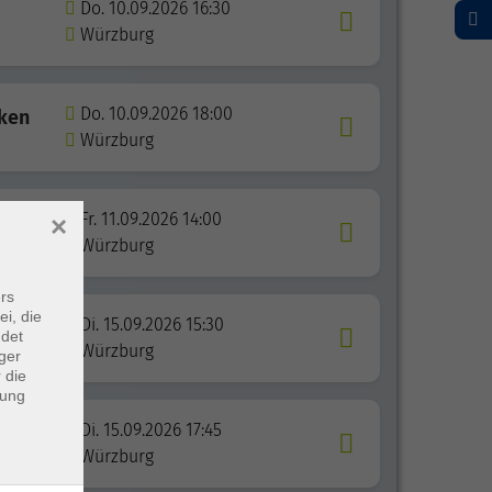
Do. 10.09.2026 16:30
Würzburg
Do. 10.09.2026 18:00
ken
Würzburg
Fr. 11.09.2026 14:00
er
×
Würzburg
rs
ei, die
Di. 15.09.2026 15:30
ndet
Würzburg
ger
 die
dung
Di. 15.09.2026 17:45
Würzburg