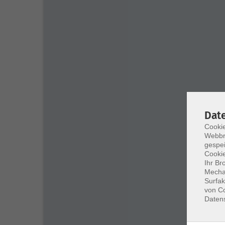
Dat
Cookie
Webbr
gespei
Cookie
Ihr Br
Mechan
Surfak
von Co
Daten