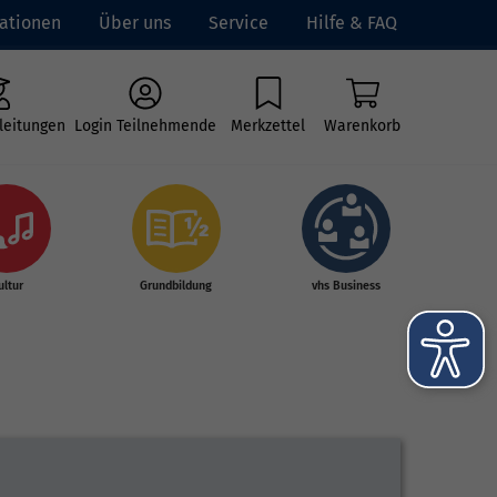
ationen
Über uns
Service
Hilfe & FAQ
leitungen
Login Teilnehmende
Merkzettel
Warenkorb
ultur
Grundbildung
vhs Business