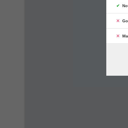
No
Go
Ma