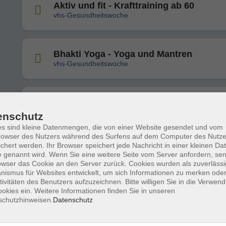
Aktiv und fit - Krafttraining ab 60
vhs-Gesundheitswoche
Bhakti Yoga - Yoga und Mantren
vhs-Gesundheitswoche
Hula-Hoop zum Ausprobieren
vhs-Gesundheitswoche
enschutz
s sind kleine Datenmengen, die von einer Website gesendet und vom
owser des Nutzers während des Surfens auf dem Computer des Nutze
chert werden. Ihr Browser speichert jede Nachricht in einer kleinen Dat
Wirbelsäulengymnastik und Rückentrai
 genannt wird. Wenn Sie eine weitere Seite vom Server anfordern, se
- mit und ohne Kleingeräte
owser das Cookie an den Server zurück. Cookies wurden als zuverlässi
vhs-Gesundheitswoche
ismus für Websites entwickelt, um sich Informationen zu merken oder
tivitäten des Benutzers aufzuzeichnen. Bitte willigen Sie in die Verwen
okies ein. Weitere Informationen finden Sie in unseren
schutzhinweisen.
Datenschutz
STRONG Nation® & Circl Mobility™ - HI
Entspannung
vhs-Gesundheitswoche