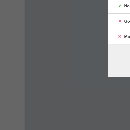
No
Go
Ma