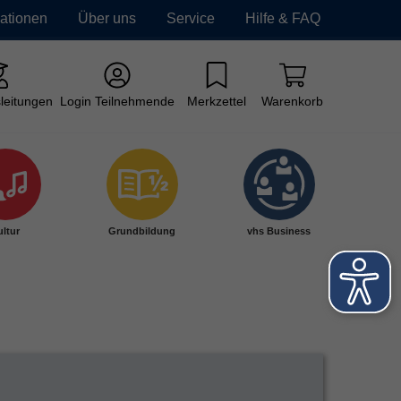
mationen
Über uns
Service
Hilfe & FAQ
leitungen
Login Teilnehmende
Merkzettel
Warenkorb
ltur
Grundbildung
vhs Business