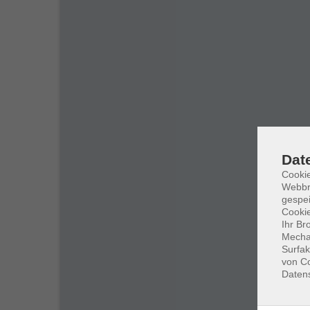
Dat
Cookie
Webbr
gespei
Cookie
Ihr Br
Mechan
Surfak
von Co
Daten