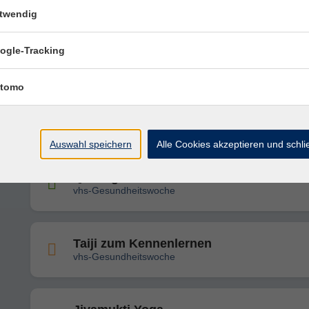
twendig
Vortrag: Einführung ins Hatha Yoga
ogle-Tracking
vhs-Gesundheitswoche
tomo
Ganzkörpertraining & Mobility
vhs-Gesundheitswoche
Auswahl speichern
Alle Cookies akzeptieren und schl
QiGong zum Kennenlernen
vhs-Gesundheitswoche
Taiji zum Kennenlernen
vhs-Gesundheitswoche