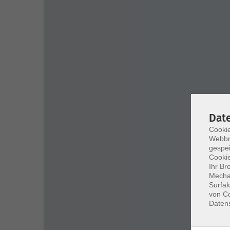
Dat
Cookie
Webbr
gespei
Cookie
Ihr Br
Mechan
Surfak
von Co
Daten