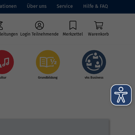
ationen
Über uns
Service
Hilfe & FAQ
leitungen
Login Teilnehmende
Merkzettel
Warenkorb
ultur
Grundbildung
vhs Business