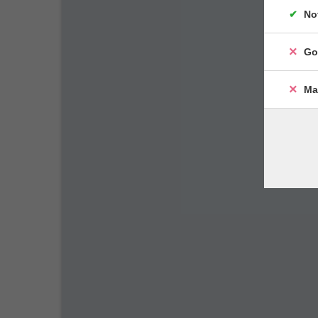
No
Go
Ma