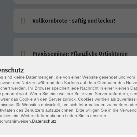
Vollkornbrote - saftig und lecker!
Praxisseminar: Pflanzliche Urtinkturen
enschutz
s sind kleine Datenmengen, die von einer Website gesendet und vom
Gemüse fermentieren – Lebendiges für de
owser des Nutzers während des Surfens auf dem Computer des Nutze
chert werden. Ihr Browser speichert jede Nachricht in einer kleinen Dat
Darm
 genannt wird. Wenn Sie eine weitere Seite vom Server anfordern, se
Darmgesund essen, Immunsystem stärken
owser das Cookie an den Server zurück. Cookies wurden als zuverlässi
ismus für Websites entwickelt, um sich Informationen zu merken oder
tivitäten des Benutzers aufzuzeichnen. Bitte willigen Sie in die Verwen
okies ein. Weitere Informationen finden Sie in unseren
Online-Kurs: Schluss mit Diäten! Wenn Diä
schutzhinweisen.
Datenschutz
nicht funktionieren - was dann?