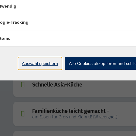
twendig
Nahrungsmittelunverträglichkeiten
ogle-Tracking
Was tun, wenn Blähungen, Durchfall, Völlegefühl oder
Bauchschmerzen zur Last werden?
tomo
Ayurveda - das Wissen vom gesunden Le
Auswahl speichern
Alle Cookies akzeptieren und schl
Schnelle Asia-Küche
Familienküche leicht gemacht -
ein Essen für Groß und Klein (BLW geeignet)