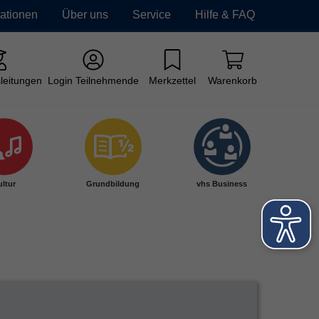
mationen
Über uns
Service
Hilfe & FAQ
leitungen
Login Teilnehmende
Merkzettel
Warenkorb
ltur
Grundbildung
vhs Business