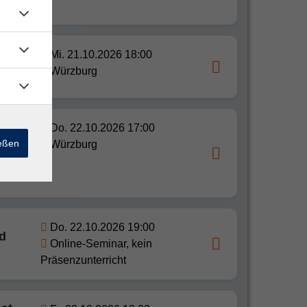
sst
Mi. 21.10.2026 18:00
Würzburg
Do. 22.10.2026 17:00
än
ießen
Würzburg
en zum
Do. 22.10.2026 19:00
nd
Online-Seminar, kein
Präsenzunterricht