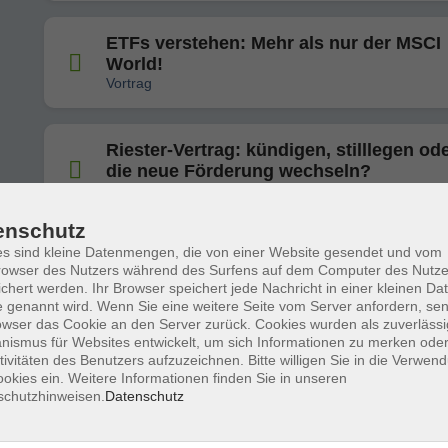
ETFs verstehen: Mehr als nur der MSCI
World!
Vortrag
Riester-Vertrag: kündigen, stilllegen ode
die neue Förderung wechseln?
Vortrag
enschutz
s sind kleine Datenmengen, die von einer Website gesendet und vom
Proteine und Frauengesundheit – ein
owser des Nutzers während des Surfens auf dem Computer des Nutze
wichtiges Duo?
chert werden. Ihr Browser speichert jede Nachricht in einer kleinen Dat
Reihe "Häppchen & Hintergründe – Verbraucherwiss
 genannt wird. Wenn Sie eine weitere Seite vom Server anfordern, se
Feierabend"
owser das Cookie an den Server zurück. Cookies wurden als zuverlässi
ismus für Websites entwickelt, um sich Informationen zu merken oder
tivitäten des Benutzers aufzuzeichnen. Bitte willigen Sie in die Verwen
okies ein. Weitere Informationen finden Sie in unseren
Wem kann ich mein Geld anvertrauen?
schutzhinweisen.
Datenschutz
Anlageberatung von KI, Robo-Advisors
Finfluencern im Check
Reihe „Finance Goes Digital – Mein Geld in der digita