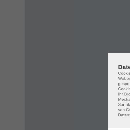
Dat
Cookie
Webbr
gespei
Cookie
Ihr Br
Mechan
Surfak
von Co
Daten