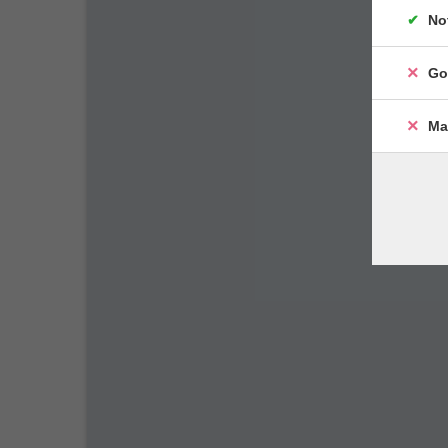
No
Go
Ma