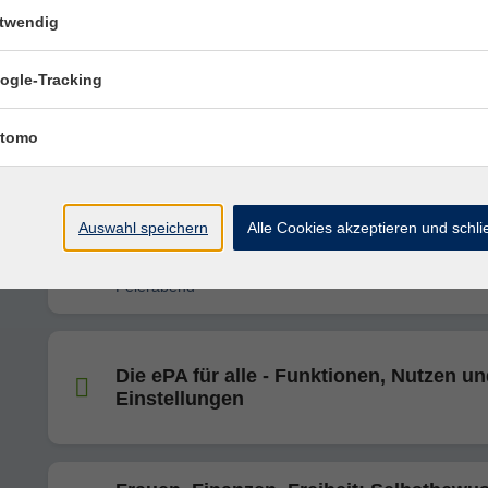
Welt“
twendig
ogle-Tracking
Frauen. Finanzen. Freiheit: Selbstbewu
vorsorgen und klug investieren
Vortrag
tomo
Frauen. Finanzen. Freiheit. Rentenlücke
schließen. Geld clever anlegen. Souver
Auswahl speichern
Alle Cookies akzeptieren und schl
entscheiden.
Reihe "Häppchen & Hintergründe – Verbraucherwiss
Feierabend"
Die ePA für alle - Funktionen, Nutzen u
Einstellungen