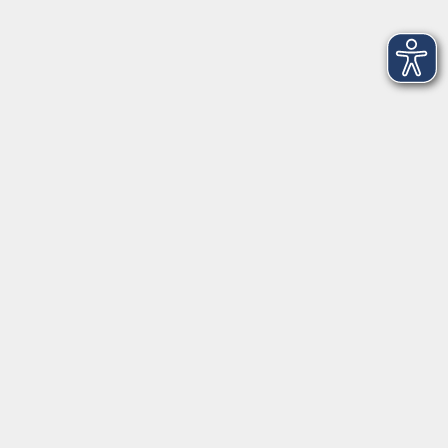
Functional Pilates - Kraft, Beweglichkeit,
Balance und Cardio für den Alltag
Sa. 28.11.2026 10:35
Würzburg
Saqqara: Eine Nekropole der Superlative
Sa. 28.11.2026 14:00
Würzburg
Lecker kochen mit kleinem Budget
Sa. 28.11.2026 18:00