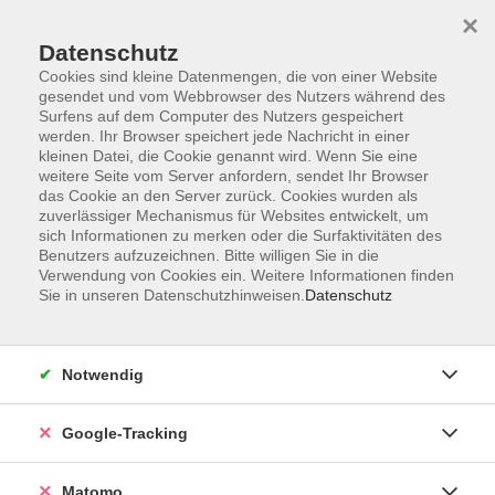
×
Datenschutz
Cookies sind kleine Datenmengen, die von einer Website
gesendet und vom Webbrowser des Nutzers während des
Surfens auf dem Computer des Nutzers gespeichert
Skip to main content
werden. Ihr Browser speichert jede Nachricht in einer
kleinen Datei, die Cookie genannt wird. Wenn Sie eine
weitere Seite vom Server anfordern, sendet Ihr Browser
das Cookie an den Server zurück. Cookies wurden als
zuverlässiger Mechanismus für Websites entwickelt, um
sich Informationen zu merken oder die Surfaktivitäten des
Benutzers aufzuzeichnen. Bitte willigen Sie in die
Ergebnisse filtern
Verwendung von Cookies ein. Weitere Informationen finden
Sie in unseren Datenschutzhinweisen.
Datenschutz
mehr laden
Notwendig
Führung im Würzburger Müllheizkraftwerk
Google-Tracking
Do. 19.11.2026 19:00
Treffpunkt:, Müllheizkraftwerk (Waage)
Matomo