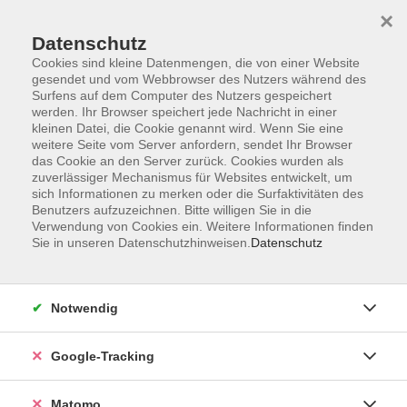
×
Datenschutz
Cookies sind kleine Datenmengen, die von einer Website
gesendet und vom Webbrowser des Nutzers während des
Surfens auf dem Computer des Nutzers gespeichert
Skip to main content
werden. Ihr Browser speichert jede Nachricht in einer
kleinen Datei, die Cookie genannt wird. Wenn Sie eine
weitere Seite vom Server anfordern, sendet Ihr Browser
Der Kurs konnte nicht gefunden werden.
das Cookie an den Server zurück. Cookies wurden als
zuverlässiger Mechanismus für Websites entwickelt, um
sich Informationen zu merken oder die Surfaktivitäten des
Benutzers aufzuzeichnen. Bitte willigen Sie in die
Verwendung von Cookies ein. Weitere Informationen finden
Sie in unseren Datenschutzhinweisen.
Datenschutz
Impressum
AGBs
Datenschutzerklärung
Notwendig
Barrierefreiheitserklärung
Widerrufsbelehrung
Google-Tracking
Widerruf
Matomo