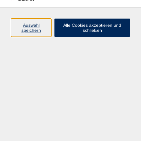
Programm
Auswahl
Alle Cookies akzeptieren und
speichern
schließen
Digitale Angebote
Gesellschaft
Beruf
Sprachen
Gesundheit
Kultur
Grundbildung
vhs Business
vhs Würzburg & Umgebung e. V.