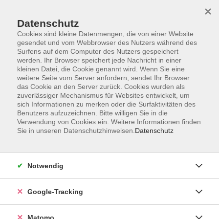
×
Datenschutz
Cookies sind kleine Datenmengen, die von einer Website
gesendet und vom Webbrowser des Nutzers während des
Surfens auf dem Computer des Nutzers gespeichert
Skip to main content
werden. Ihr Browser speichert jede Nachricht in einer
kleinen Datei, die Cookie genannt wird. Wenn Sie eine
weitere Seite vom Server anfordern, sendet Ihr Browser
das Cookie an den Server zurück. Cookies wurden als
zuverlässiger Mechanismus für Websites entwickelt, um
sich Informationen zu merken oder die Surfaktivitäten des
Benutzers aufzuzeichnen. Bitte willigen Sie in die
Verwendung von Cookies ein. Weitere Informationen finden
Sie in unseren Datenschutzhinweisen.
Datenschutz
372 Kurse
Notwendig
Kurse nach Themen
Google-Tracking
Bewegung im Freien
10
Entspannung und Körpererfahrung
39
Matomo