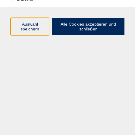
Ernährung und Gesundheit
28
Gesundheit - Wissen und Praxis
62
Gesundheit kompakt
102
Auswahl
Alle Cookies akzeptieren und
speichern
schließen
Gymnastik und Fitness
154
Kampfkunst, Kampfsport und
15
Selbstverteidigung
Massage
2
Online-Angebote
24
Psychische Gesundheit
45
Schwangerschaft und Geburt
2
Yoga, Taiji und Qigong
108
vhs-Gesundheitswoche
39
Infos zu vhs-Gesundheitskursen
vhs macht gesünder