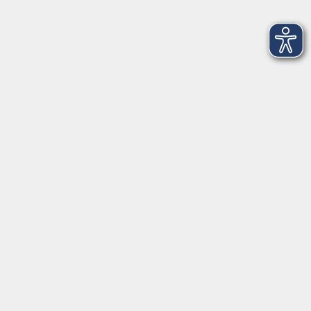
Sa. 24.10.2026 09:30
Würzburg
WenDO für Frauen (ab 18 Jahren) -
Grundkurs Teil 1
Sa. 24.10.2026 10:00
Würzburg
Vortrag: Bewegungsentwicklung bei
Säuglingen
Sa. 24.10.2026 11:00
Würzburg