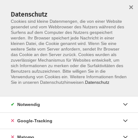
×
Datenschutz
Cookies sind kleine Datenmengen, die von einer Website
gesendet und vom Webbrowser des Nutzers während des
Surfens auf dem Computer des Nutzers gespeichert
Skip to main content
werden. Ihr Browser speichert jede Nachricht in einer
kleinen Datei, die Cookie genannt wird. Wenn Sie eine
weitere Seite vom Server anfordern, sendet Ihr Browser
das Cookie an den Server zurück. Cookies wurden als
zuverlässiger Mechanismus für Websites entwickelt, um
sich Informationen zu merken oder die Surfaktivitäten des
Benutzers aufzuzeichnen. Bitte willigen Sie in die
Verwendung von Cookies ein. Weitere Informationen finden
Sie in unseren Datenschutzhinweisen.
Datenschutz
39 Kurse
Notwendig
zurück zu Kultur
Kurse nach Themen
Google-Tracking
Gesang & Stimme
9
Matomo