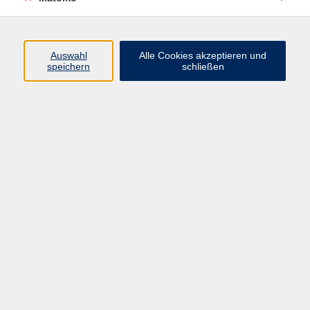
Programm
Auswahl
Alle Cookies akzeptieren und
speichern
schließen
Digitale Angebote
Gesellschaft
Beruf
Sprachen
Gesundheit
Kultur
Grundbildung
vhs Business
vhs Würzburg & Umgebung e. V.