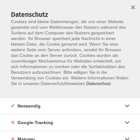
×
Datenschutz
Cookies sind kleine Datenmengen, die von einer Website
gesendet und vom Webbrowser des Nutzers während des
Surfens auf dem Computer des Nutzers gespeichert
Skip to main content
werden. Ihr Browser speichert jede Nachricht in einer
kleinen Datei, die Cookie genannt wird. Wenn Sie eine
weitere Seite vom Server anfordern, sendet Ihr Browser
Der Kurs konnte nicht gefunden werden.
das Cookie an den Server zurück. Cookies wurden als
zuverlässiger Mechanismus für Websites entwickelt, um
sich Informationen zu merken oder die Surfaktivitäten des
Benutzers aufzuzeichnen. Bitte willigen Sie in die
Verwendung von Cookies ein. Weitere Informationen finden
Impressum
Sie in unseren Datenschutzhinweisen.
Datenschutz
AGBs
Datenschutzerklärung
Notwendig
Barrierefreiheitserklärung
Widerrufsbelehrung
Google-Tracking
Widerruf
Matomo