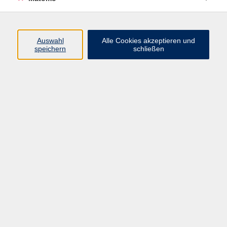
Programm
Auswahl
Alle Cookies akzeptieren und
speichern
schließen
Digitale Angebote
Gesellschaft
Beruf
Sprachen
Gesundheit
Kultur
Grundbildung
vhs Business
vhs Würzburg & Umgebung e. V.