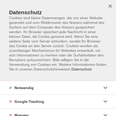
×
Datenschutz
Cookies sind kleine Datenmengen, die von einer Website
gesendet und vom Webbrowser des Nutzers während des
Surfens auf dem Computer des Nutzers gespeichert
Skip to main content
werden. Ihr Browser speichert jede Nachricht in einer
kleinen Datei, die Cookie genannt wird. Wenn Sie eine
weitere Seite vom Server anfordern, sendet Ihr Browser
Der Kurs konnte nicht gefunden werden.
das Cookie an den Server zurück. Cookies wurden als
zuverlässiger Mechanismus für Websites entwickelt, um
sich Informationen zu merken oder die Surfaktivitäten des
Benutzers aufzuzeichnen. Bitte willigen Sie in die
Verwendung von Cookies ein. Weitere Informationen finden
Sie in unseren Datenschutzhinweisen.
Datenschutz
Impressum
AGBs
Datenschutzerklärung
Notwendig
Barrierefreiheitserklärung
Widerrufsbelehrung
Google-Tracking
Widerruf
Matomo