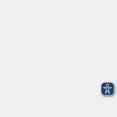
Yogilates Mittelstufe
Di. 22.09.2026 09:00
Würzburg
mehr laden
Impressum
AGBs
Datenschutzerklärung
Barrierefreiheitserklärung