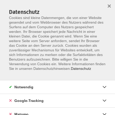
×
Datenschutz
Cookies sind kleine Datenmengen, die von einer Website
gesendet und vom Webbrowser des Nutzers während des
Surfens auf dem Computer des Nutzers gespeichert
Skip to main content
werden. Ihr Browser speichert jede Nachricht in einer
kleinen Datei, die Cookie genannt wird. Wenn Sie eine
weitere Seite vom Server anfordern, sendet Ihr Browser
das Cookie an den Server zurück. Cookies wurden als
zuverlässiger Mechanismus für Websites entwickelt, um
sich Informationen zu merken oder die Surfaktivitäten des
Benutzers aufzuzeichnen. Bitte willigen Sie in die
Verwendung von Cookies ein. Weitere Informationen finden
Sie in unseren Datenschutzhinweisen.
Datenschutz
108 Kurse
Notwendig
zurück zu Gesundheit
Kurse nach Themen
Google-Tracking
Qigong
15
Matomo