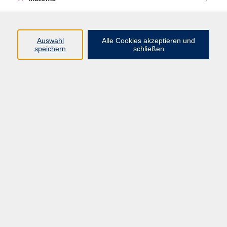
Taiji
13
Yoga
80
Auswahl
Alle Cookies akzeptieren und
speichern
schließen
Yoga, Taiji und Qigong
Ergebnisse filtern
Taiji zum Kennenlernen
Mo. 07.09.2026 09:30
Würzburg
Yoga für Schulter, Nacken und Kopf
Mo. 07.09.2026 10:00