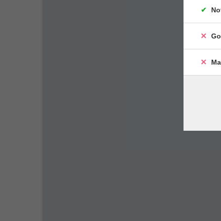
No
Go
Ma