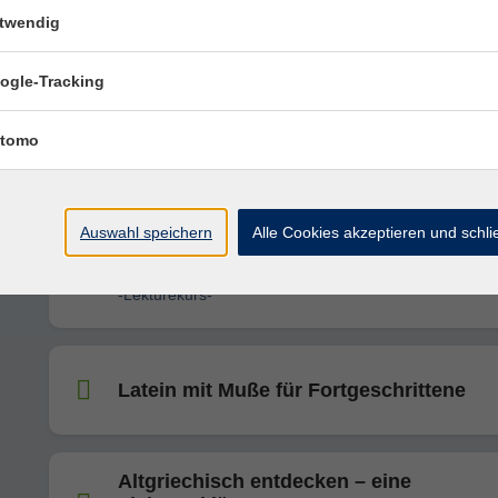
twendig
Spanisch A2 für Ältere (ab Lektion 1)
ogle-Tracking
tomo
Englisch B2: Konversation für Ältere
Auswahl speichern
Alle Cookies akzeptieren und schl
Latein für Ältere mit Vorkenntnissen
-Lektürekurs-
Latein mit Muße für Fortgeschrittene
Altgriechisch entdecken – eine