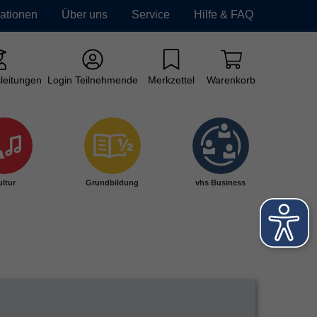
mationen
Über uns
Service
Hilfe & FAQ
leitungen
Login Teilnehmende
Merkzettel
Warenkorb
ltur
Grundbildung
vhs Business