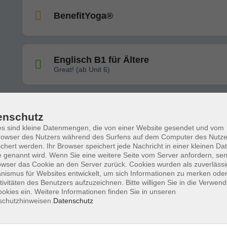
BenefitYoga®
Englisch B1 für Ältere
Great! (ab Unit 6)
Englisch B2 für Ältere
enschutz
s sind kleine Datenmengen, die von einer Website gesendet und vom
owser des Nutzers während des Surfens auf dem Computer des Nutze
chert werden. Ihr Browser speichert jede Nachricht in einer kleinen Dat
 genannt wird. Wenn Sie eine weitere Seite vom Server anfordern, se
Englisch B1 für Ältere
owser das Cookie an den Server zurück. Cookies wurden als zuverlässi
Go for it! (ab Unit 7)
ismus für Websites entwickelt, um sich Informationen zu merken oder
tivitäten des Benutzers aufzuzeichnen. Bitte willigen Sie in die Verwen
okies ein. Weitere Informationen finden Sie in unseren
schutzhinweisen.
Datenschutz
BenefitYoga® 50 plus