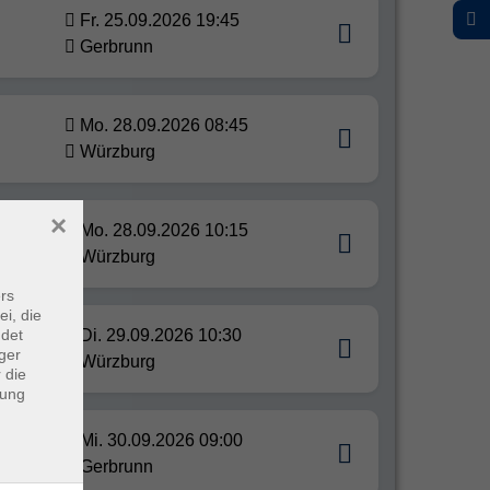
Fr. 25.09.2026 19:45
Gerbrunn
Mo. 28.09.2026 08:45
Würzburg
×
Mo. 28.09.2026 10:15
Würzburg
rs
ei, die
ndet
Di. 29.09.2026 10:30
ger
Würzburg
 die
dung
Mi. 30.09.2026 09:00
Gerbrunn