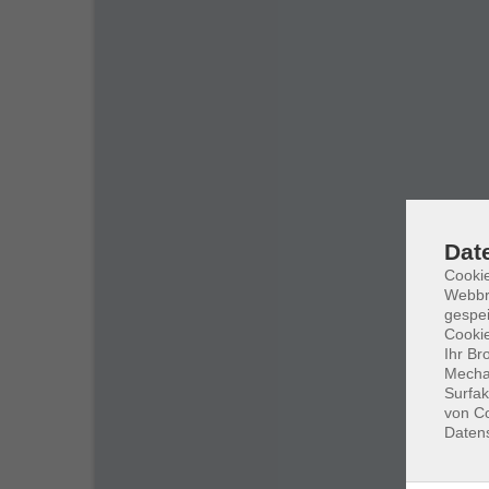
Dat
Cookie
Webbr
gespei
Cookie
Ihr Br
Mechan
Surfak
von Co
Daten