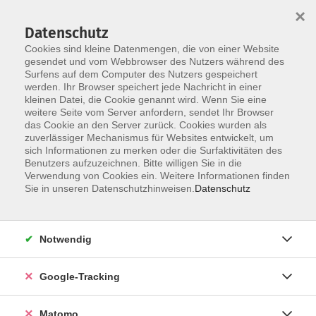
×
Datenschutz
Cookies sind kleine Datenmengen, die von einer Website
gesendet und vom Webbrowser des Nutzers während des
Surfens auf dem Computer des Nutzers gespeichert
Skip to main content
werden. Ihr Browser speichert jede Nachricht in einer
kleinen Datei, die Cookie genannt wird. Wenn Sie eine
weitere Seite vom Server anfordern, sendet Ihr Browser
Der Kurs konnte nicht gefunden werden.
das Cookie an den Server zurück. Cookies wurden als
zuverlässiger Mechanismus für Websites entwickelt, um
sich Informationen zu merken oder die Surfaktivitäten des
Benutzers aufzuzeichnen. Bitte willigen Sie in die
Verwendung von Cookies ein. Weitere Informationen finden
Impressum
Sie in unseren Datenschutzhinweisen.
Datenschutz
AGBs
Datenschutzerklärung
Notwendig
Barrierefreiheitserklärung
Widerrufsbelehrung
Google-Tracking
Widerruf
Matomo