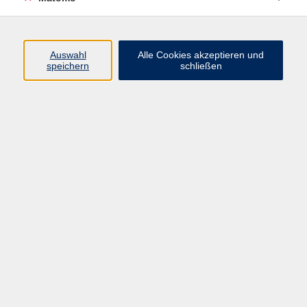
Programm
Auswahl
Alle Cookies akzeptieren und
speichern
schließen
Digitale Angebote
Gesellschaft
Beruf
Sprachen
Gesundheit
Kultur
Grundbildung
vhs Business
vhs Würzburg & Umgebung e. V.