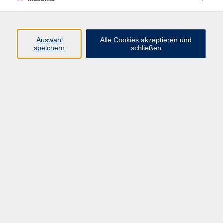
Programm
Auswahl
Alle Cookies akzeptieren und
speichern
schließen
Digitale Angebote
Gesellschaft
Beruf
Sprachen
Gesundheit
Kultur
Grundbildung
vhs Business
vhs Würzburg & Umgebung e. V.