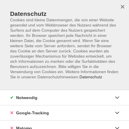
×
Datenschutz
Cookies sind kleine Datenmengen, die von einer Website
gesendet und vom Webbrowser des Nutzers während des
Surfens auf dem Computer des Nutzers gespeichert
Skip to main content
werden. Ihr Browser speichert jede Nachricht in einer
kleinen Datei, die Cookie genannt wird. Wenn Sie eine
weitere Seite vom Server anfordern, sendet Ihr Browser
Der Kurs konnte nicht gefunden werden.
das Cookie an den Server zurück. Cookies wurden als
zuverlässiger Mechanismus für Websites entwickelt, um
sich Informationen zu merken oder die Surfaktivitäten des
Benutzers aufzuzeichnen. Bitte willigen Sie in die
Verwendung von Cookies ein. Weitere Informationen finden
Sie in unseren Datenschutzhinweisen.
Datenschutz
Impressum
AGBs
Datenschutzerklärung
Notwendig
Barrierefreiheitserklärung
Widerrufsbelehrung
Google-Tracking
Widerruf
Matomo