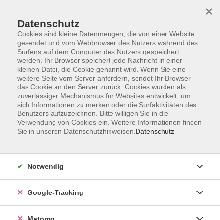
×
Datenschutz
Cookies sind kleine Datenmengen, die von einer Website
gesendet und vom Webbrowser des Nutzers während des
Surfens auf dem Computer des Nutzers gespeichert
Skip to main content
werden. Ihr Browser speichert jede Nachricht in einer
kleinen Datei, die Cookie genannt wird. Wenn Sie eine
weitere Seite vom Server anfordern, sendet Ihr Browser
Der Kurs konnte nicht gefunden werden.
das Cookie an den Server zurück. Cookies wurden als
zuverlässiger Mechanismus für Websites entwickelt, um
sich Informationen zu merken oder die Surfaktivitäten des
Benutzers aufzuzeichnen. Bitte willigen Sie in die
Verwendung von Cookies ein. Weitere Informationen finden
Sie in unseren Datenschutzhinweisen.
Datenschutz
Impressum
AGBs
Datenschutzerklärung
Notwendig
Barrierefreiheitserklärung
Widerrufsbelehrung
Google-Tracking
Widerruf
Matomo