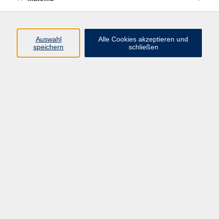
Programm
Auswahl
Alle Cookies akzeptieren und
speichern
schließen
Digitale Angebote
Gesellschaft
Beruf
Sprachen
Gesundheit
Kultur
Grundbildung
vhs Business
vhs Würzburg & Umgebung e. V.