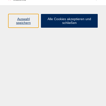
Programm
Auswahl
Alle Cookies akzeptieren und
speichern
schließen
Digitale Angebote
Gesellschaft
Beruf
Sprachen
Gesundheit
Kultur
Grundbildung
vhs Business
vhs Würzburg & Umgebung e. V.