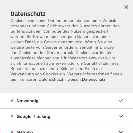
×
Datenschutz
Cookies sind kleine Datenmengen, die von einer Website
gesendet und vom Webbrowser des Nutzers während des
Surfens auf dem Computer des Nutzers gespeichert
Skip to main content
werden. Ihr Browser speichert jede Nachricht in einer
kleinen Datei, die Cookie genannt wird. Wenn Sie eine
weitere Seite vom Server anfordern, sendet Ihr Browser
Der Kurs konnte nicht gefunden werden.
das Cookie an den Server zurück. Cookies wurden als
zuverlässiger Mechanismus für Websites entwickelt, um
sich Informationen zu merken oder die Surfaktivitäten des
Benutzers aufzuzeichnen. Bitte willigen Sie in die
Verwendung von Cookies ein. Weitere Informationen finden
Impressum
Sie in unseren Datenschutzhinweisen.
Datenschutz
AGBs
Datenschutzerklärung
Notwendig
Barrierefreiheitserklärung
Widerrufsbelehrung
Google-Tracking
Widerruf
Matomo