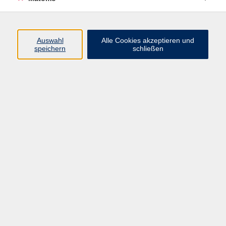
Programm
Auswahl
Alle Cookies akzeptieren und
speichern
schließen
Digitale Angebote
Gesellschaft
Beruf
Sprachen
Gesundheit
Kultur
Grundbildung
vhs Business
vhs Würzburg & Umgebung e. V.