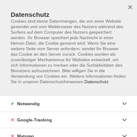
×
Datenschutz
Cookies sind kleine Datenmengen, die von einer Website
gesendet und vom Webbrowser des Nutzers während des
Surfens auf dem Computer des Nutzers gespeichert
Skip to main content
werden. Ihr Browser speichert jede Nachricht in einer
kleinen Datei, die Cookie genannt wird. Wenn Sie eine
weitere Seite vom Server anfordern, sendet Ihr Browser
Der Kurs konnte nicht gefunden werden.
das Cookie an den Server zurück. Cookies wurden als
zuverlässiger Mechanismus für Websites entwickelt, um
sich Informationen zu merken oder die Surfaktivitäten des
Benutzers aufzuzeichnen. Bitte willigen Sie in die
Verwendung von Cookies ein. Weitere Informationen finden
Sie in unseren Datenschutzhinweisen.
Datenschutz
Impressum
AGBs
Datenschutzerklärung
Notwendig
Barrierefreiheitserklärung
Widerrufsbelehrung
Google-Tracking
Widerruf
Matomo