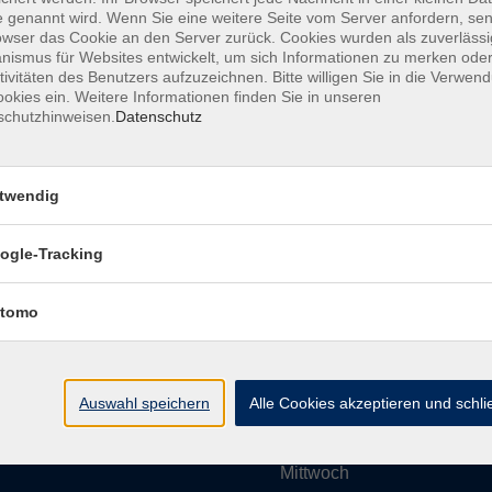
 genannt wird. Wenn Sie eine weitere Seite vom Server anfordern, se
owser das Cookie an den Server zurück. Cookies wurden als zuverlässi
ismus für Websites entwickelt, um sich Informationen zu merken oder
Impressum
AGBs
Datenschutzerklärung
Barrier
tivitäten des Benutzers aufzuzeichnen. Bitte willigen Sie in die Verwen
okies ein. Weitere Informationen finden Sie in unseren
schutzhinweisen.
Datenschutz
twendig
Umgebung e. V.
Öffnungszeiten
ogle-Tracking
tomo
Montag
rg.de
Dienstag
Auswahl speichern
Alle Cookies akzeptieren und schl
Mittwoch