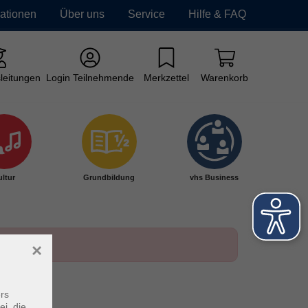
mationen
Über uns
Service
Hilfe & FAQ
leitungen
Login Teilnehmende
Merkzettel
Warenkorb
ltur
Grundbildung
vhs Business
×
rs
ei, die