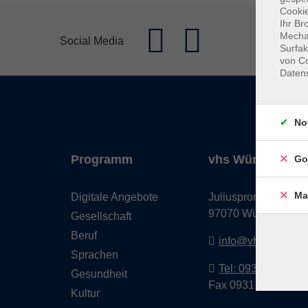
Cookie
Ihr Br
Mechan
Social Media
Surfak
von Co
Daten
No
Programm
vhs Würzburg & 
Go
Ma
Digitale Angebote
Juliuspromenade 68
97070 Würzburg
Gesellschaft
Beruf
info@vhs-wuerzbu
Sprachen
Tel: 0931 35593 0
Gesundheit
Fax 0931 35593-20
Kultur