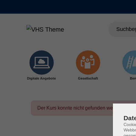
Skip to main content
Digitale Angebote
Gesellschaft
Ber
Der Kurs konnte nicht gefunden werden.
Dat
Cookie
Webbr
gespei