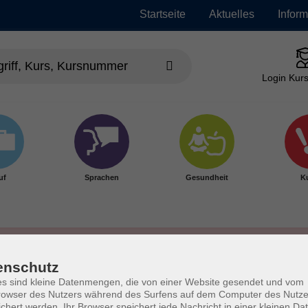
Startseite
Aktuelles
Infor
Login Kurs
uf
Sprachen
Gesundheit
Ku
enschutz
s sind kleine Datenmengen, die von einer Website gesendet und vom
owser des Nutzers während des Surfens auf dem Computer des Nutze
chert werden. Ihr Browser speichert jede Nachricht in einer kleinen Dat