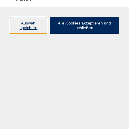
Programm
Auswahl
Alle Cookies akzeptieren und
speichern
schließen
Digitale Angebote
Gesellschaft
Beruf
Sprachen
Gesundheit
Kultur
Grundbildung
vhs Business
vhs Würzburg & Umgebung e. V.