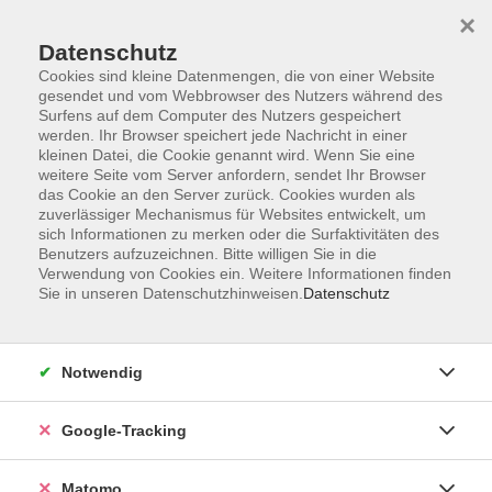
×
Datenschutz
Cookies sind kleine Datenmengen, die von einer Website
gesendet und vom Webbrowser des Nutzers während des
Surfens auf dem Computer des Nutzers gespeichert
Skip to main content
werden. Ihr Browser speichert jede Nachricht in einer
kleinen Datei, die Cookie genannt wird. Wenn Sie eine
weitere Seite vom Server anfordern, sendet Ihr Browser
Der Kurs konnte nicht gefunden werden.
das Cookie an den Server zurück. Cookies wurden als
zuverlässiger Mechanismus für Websites entwickelt, um
sich Informationen zu merken oder die Surfaktivitäten des
Benutzers aufzuzeichnen. Bitte willigen Sie in die
Verwendung von Cookies ein. Weitere Informationen finden
Sie in unseren Datenschutzhinweisen.
Datenschutz
Impressum
AGBs
Datenschutzerklärung
Notwendig
Barrierefreiheitserklärung
Widerrufsbelehrung
Google-Tracking
Widerruf
Matomo