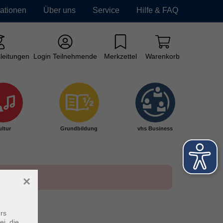
mationen
Über uns
Service
Hilfe & FAQ
leitungen
Login Teilnehmende
Merkzettel
Warenkorb
ltur
Grundbildung
vhs Business
×
rs
ei, die