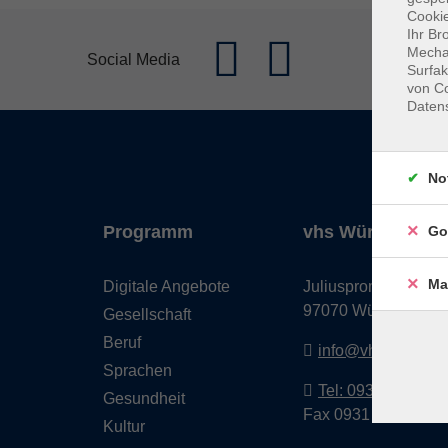
Cookie
Ihr Br
Mechan
Social Media
Surfak
von Co
Daten
No
Programm
vhs Würzburg & 
Go
Ma
Digitale Angebote
Juliuspromenade 68
97070 Würzburg
Gesellschaft
Beruf
info@vhs-wuerzbu
Sprachen
Tel: 0931 35593 0
Gesundheit
Fax 0931 35593-20
Kultur