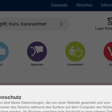
Startseite
Aktuelles
Infor
Login Kurs
uf
Sprachen
Gesundheit
Ku
enschutz
s sind kleine Datenmengen, die von einer Website gesendet und vom
owser des Nutzers während des Surfens auf dem Computer des Nutze
chert werden. Ihr Browser speichert jede Nachricht in einer kleinen Dat