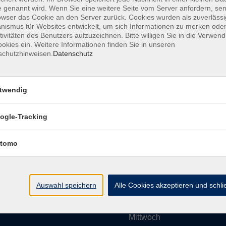
 genannt wird. Wenn Sie eine weitere Seite vom Server anfordern, se
owser das Cookie an den Server zurück. Cookies wurden als zuverlässi
ismus für Websites entwickelt, um sich Informationen zu merken oder
Impressum
AGBs
Datenschutzerklärung
Barrier
tivitäten des Benutzers aufzuzeichnen. Bitte willigen Sie in die Verwen
okies ein. Weitere Informationen finden Sie in unseren
schutzhinweisen.
Datenschutz
twendig
Umgebung e. V.
Öffnungszeiten
ogle-Tracking
tomo
Montag
rg.de
Dienstag
Auswahl speichern
Alle Cookies akzeptieren und schl
Mittwoch