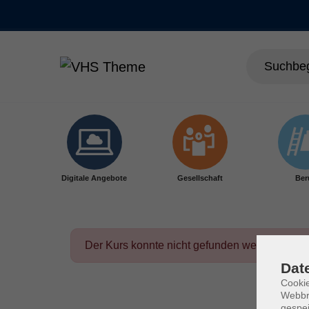
Skip to main content
Digitale Angebote
Gesellschaft
Ber
Der Kurs konnte nicht gefunden werden.
Dat
Cookie
Webbr
gespei