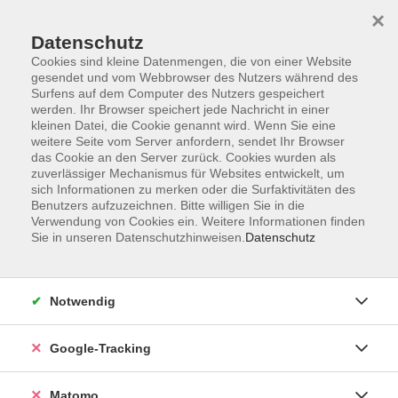
×
Datenschutz
Cookies sind kleine Datenmengen, die von einer Website
gesendet und vom Webbrowser des Nutzers während des
Surfens auf dem Computer des Nutzers gespeichert
Skip to main content
werden. Ihr Browser speichert jede Nachricht in einer
kleinen Datei, die Cookie genannt wird. Wenn Sie eine
weitere Seite vom Server anfordern, sendet Ihr Browser
Der Kurs konnte nicht gefunden werden.
das Cookie an den Server zurück. Cookies wurden als
zuverlässiger Mechanismus für Websites entwickelt, um
sich Informationen zu merken oder die Surfaktivitäten des
Benutzers aufzuzeichnen. Bitte willigen Sie in die
Verwendung von Cookies ein. Weitere Informationen finden
Sie in unseren Datenschutzhinweisen.
Datenschutz
Impressum
AGBs
Datenschutzerklärung
Notwendig
Barrierefreiheitserklärung
Widerrufsbelehrung
Google-Tracking
Widerruf
Matomo