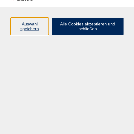
Programm
Auswahl
Alle Cookies akzeptieren und
speichern
schließen
Digitale Angebote
Gesellschaft
Beruf
Sprachen
Gesundheit
Kultur
Grundbildung
vhs Business
vhs Würzburg & Umgebung e. V.