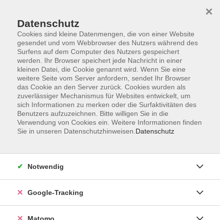
×
Datenschutz
Cookies sind kleine Datenmengen, die von einer Website
gesendet und vom Webbrowser des Nutzers während des
Surfens auf dem Computer des Nutzers gespeichert
Skip to main content
werden. Ihr Browser speichert jede Nachricht in einer
kleinen Datei, die Cookie genannt wird. Wenn Sie eine
weitere Seite vom Server anfordern, sendet Ihr Browser
Der Kurs konnte nicht gefunden werden.
das Cookie an den Server zurück. Cookies wurden als
zuverlässiger Mechanismus für Websites entwickelt, um
sich Informationen zu merken oder die Surfaktivitäten des
Benutzers aufzuzeichnen. Bitte willigen Sie in die
Verwendung von Cookies ein. Weitere Informationen finden
Sie in unseren Datenschutzhinweisen.
Datenschutz
Impressum
AGBs
Datenschutzerklärung
Notwendig
Barrierefreiheitserklärung
Widerrufsbelehrung
Google-Tracking
Widerruf
Matomo