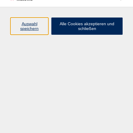
Programm
Auswahl
Alle Cookies akzeptieren und
speichern
schließen
Digitale Angebote
Gesellschaft
Beruf
Sprachen
Gesundheit
Kultur
Grundbildung
vhs Business
vhs Würzburg & Umgebung e. V.