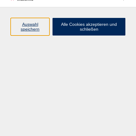
Programm
Auswahl
Alle Cookies akzeptieren und
speichern
schließen
Digitale Angebote
Gesellschaft
Beruf
Sprachen
Gesundheit
Kultur
Grundbildung
vhs Business
vhs Würzburg & Umgebung e. V.