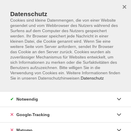
×
Datenschutz
Cookies sind kleine Datenmengen, die von einer Website
gesendet und vom Webbrowser des Nutzers während des
Surfens auf dem Computer des Nutzers gespeichert
Skip to main content
werden. Ihr Browser speichert jede Nachricht in einer
kleinen Datei, die Cookie genannt wird. Wenn Sie eine
weitere Seite vom Server anfordern, sendet Ihr Browser
Der Kurs konnte nicht gefunden werden.
das Cookie an den Server zurück. Cookies wurden als
zuverlässiger Mechanismus für Websites entwickelt, um
sich Informationen zu merken oder die Surfaktivitäten des
Benutzers aufzuzeichnen. Bitte willigen Sie in die
Verwendung von Cookies ein. Weitere Informationen finden
Sie in unseren Datenschutzhinweisen.
Datenschutz
Impressum
AGBs
Datenschutzerklärung
Notwendig
Barrierefreiheitserklärung
Widerrufsbelehrung
Google-Tracking
Widerruf
Matomo