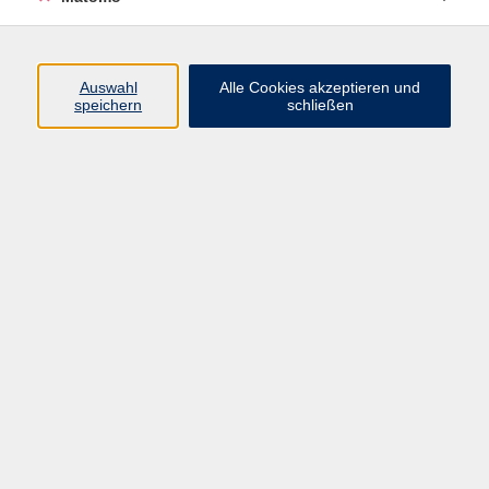
Programm
Auswahl
Alle Cookies akzeptieren und
speichern
schließen
Digitale Angebote
Gesellschaft
Beruf
Sprachen
Gesundheit
Kultur
Grundbildung
vhs Business
vhs Würzburg & Umgebung e. V.