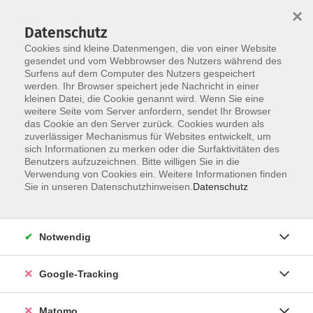
×
Datenschutz
Cookies sind kleine Datenmengen, die von einer Website
gesendet und vom Webbrowser des Nutzers während des
Surfens auf dem Computer des Nutzers gespeichert
Skip to main content
werden. Ihr Browser speichert jede Nachricht in einer
kleinen Datei, die Cookie genannt wird. Wenn Sie eine
weitere Seite vom Server anfordern, sendet Ihr Browser
Der Kurs konnte nicht gefunden werden.
das Cookie an den Server zurück. Cookies wurden als
zuverlässiger Mechanismus für Websites entwickelt, um
sich Informationen zu merken oder die Surfaktivitäten des
Benutzers aufzuzeichnen. Bitte willigen Sie in die
Verwendung von Cookies ein. Weitere Informationen finden
Impressum
Sie in unseren Datenschutzhinweisen.
Datenschutz
AGBs
Datenschutzerklärung
Notwendig
Barrierefreiheitserklärung
Widerrufsbelehrung
Google-Tracking
Widerruf
Matomo