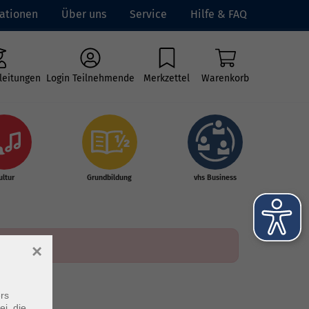
ationen
Über uns
Service
Hilfe & FAQ
leitungen
Login Teilnehmende
Merkzettel
Warenkorb
ultur
Grundbildung
vhs Business
×
rs
ei, die