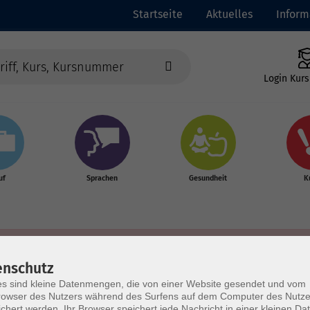
Startseite
Aktuelles
Inform
Login Kurs
uf
Sprachen
Gesundheit
K
enschutz
s sind kleine Datenmengen, die von einer Website gesendet und vom
owser des Nutzers während des Surfens auf dem Computer des Nutze
chert werden. Ihr Browser speichert jede Nachricht in einer kleinen Dat