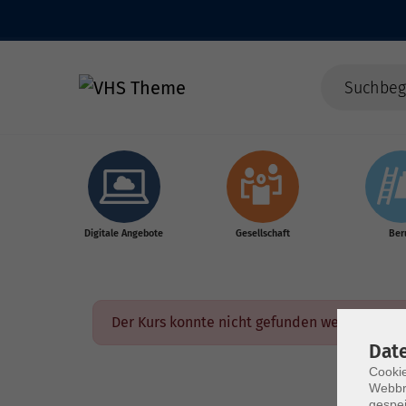
Skip to main content
Digitale Angebote
Gesellschaft
Ber
Der Kurs konnte nicht gefunden werden.
Dat
Cookie
Webbr
gespei