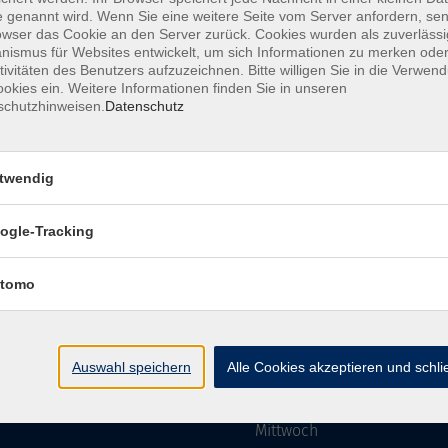
 genannt wird. Wenn Sie eine weitere Seite vom Server anfordern, se
owser das Cookie an den Server zurück. Cookies wurden als zuverlässi
ismus für Websites entwickelt, um sich Informationen zu merken oder
Impressum
AGBs
Datenschutzerklärung
Barriere
tivitäten des Benutzers aufzuzeichnen. Bitte willigen Sie in die Verwen
okies ein. Weitere Informationen finden Sie in unseren
schutzhinweisen.
Datenschutz
twendig
mgebung e. V.
Öffnungszeiten
ogle-Tracking
tomo
Montag
rg.de
Dienstag
Auswahl speichern
Alle Cookies akzeptieren und schl
Mittwoch