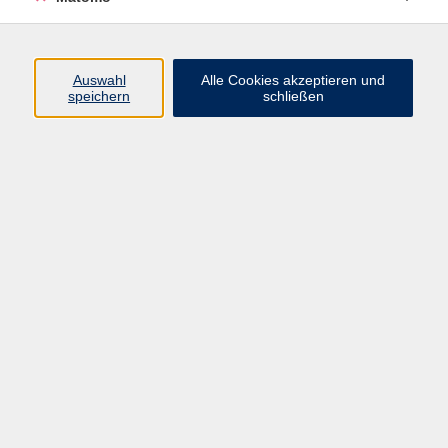
Ergebnisse filtern
Auswahl
Alle Cookies akzeptieren und
speichern
schließen
Pilates Basics und Mittelstufe
Di. 14.07.2026 09:15
Kist
Pilates Basics und Mittelstufe
Di. 22.09.2026 09:30
Kist
Yoga für alle