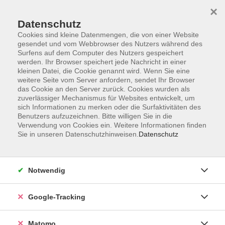
×
Datenschutz
Cookies sind kleine Datenmengen, die von einer Website
gesendet und vom Webbrowser des Nutzers während des
Surfens auf dem Computer des Nutzers gespeichert
Skip to main content
You are here:
werden. Ihr Browser speichert jede Nachricht in einer
Aktuelles
kleinen Datei, die Cookie genannt wird. Wenn Sie eine
weitere Seite vom Server anfordern, sendet Ihr Browser
das Cookie an den Server zurück. Cookies wurden als
zuverlässiger Mechanismus für Websites entwickelt, um
Aktuelle Informationen aus der vhs
sich Informationen zu merken oder die Surfaktivitäten des
Benutzers aufzuzeichnen. Bitte willigen Sie in die
Verwendung von Cookies ein. Weitere Informationen finden
vhs Kist
Sie in unseren Datenschutzhinweisen.
Datenschutz
Unsere Außenstelle in Kist
Örtliche vhs-Leitung:
Notwendig
Renate Raupp, Tel. 09306 - 99642.
Sprechzeiten in der örtlichen Bücherei jeden 3. Samstag
Google-Tracking
im Monat zw. 10:00 Uhr -12:00 Uhr
Matomo