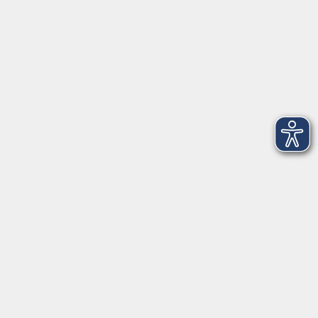
Grundbildung
vhs Business
vhs Würzburg & Umgebung e. V.
Juliuspromenade 68
97070 Würzburg
info@vhs-wuerzburg.de
Tel: 0931 35593 0
Fax 0931 35593-20
Öffnungszeiten