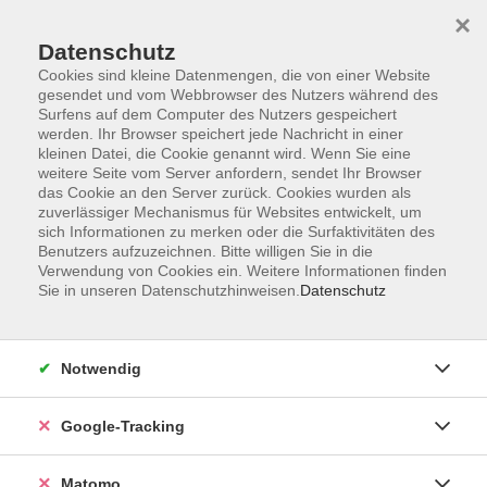
×
Datenschutz
Cookies sind kleine Datenmengen, die von einer Website
gesendet und vom Webbrowser des Nutzers während des
Surfens auf dem Computer des Nutzers gespeichert
Skip to main content
werden. Ihr Browser speichert jede Nachricht in einer
kleinen Datei, die Cookie genannt wird. Wenn Sie eine
weitere Seite vom Server anfordern, sendet Ihr Browser
Der Kurs konnte nicht gefunden werden.
das Cookie an den Server zurück. Cookies wurden als
zuverlässiger Mechanismus für Websites entwickelt, um
sich Informationen zu merken oder die Surfaktivitäten des
Benutzers aufzuzeichnen. Bitte willigen Sie in die
Verwendung von Cookies ein. Weitere Informationen finden
Sie in unseren Datenschutzhinweisen.
Datenschutz
Impressum
AGBs
Datenschutzerklärung
Notwendig
Barrierefreiheitserklärung
Widerrufsbelehrung
Google-Tracking
Widerruf
Matomo