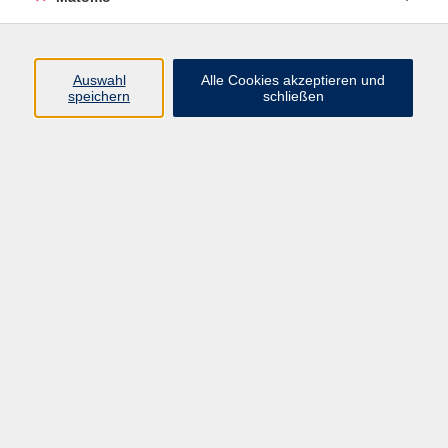
Programm
Auswahl
Alle Cookies akzeptieren und
speichern
schließen
Digitale Angebote
Gesellschaft
Beruf
Sprachen
Gesundheit
Kultur
Grundbildung
vhs Business
vhs Würzburg & Umgebung e. V.