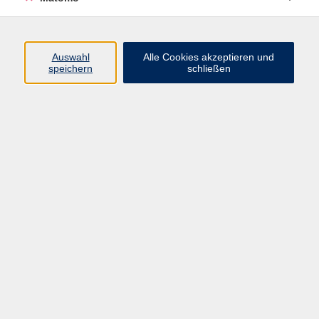
Programm
Auswahl
Alle Cookies akzeptieren und
speichern
schließen
Digitale Angebote
Gesellschaft
Beruf
Sprachen
Gesundheit
Kultur
Grundbildung
vhs Business
vhs Würzburg & Umgebung e. V.