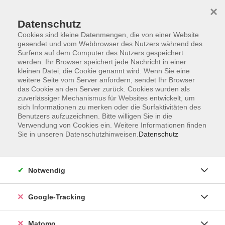
×
Datenschutz
Cookies sind kleine Datenmengen, die von einer Website
gesendet und vom Webbrowser des Nutzers während des
Surfens auf dem Computer des Nutzers gespeichert
Skip to main content
werden. Ihr Browser speichert jede Nachricht in einer
kleinen Datei, die Cookie genannt wird. Wenn Sie eine
weitere Seite vom Server anfordern, sendet Ihr Browser
Der Kurs konnte nicht gefunden werden.
das Cookie an den Server zurück. Cookies wurden als
zuverlässiger Mechanismus für Websites entwickelt, um
sich Informationen zu merken oder die Surfaktivitäten des
Benutzers aufzuzeichnen. Bitte willigen Sie in die
Verwendung von Cookies ein. Weitere Informationen finden
Sie in unseren Datenschutzhinweisen.
Datenschutz
Impressum
AGBs
Datenschutzerklärung
Notwendig
Barrierefreiheitserklärung
Widerrufsbelehrung
Google-Tracking
Widerruf
Matomo