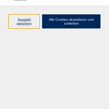
Programm
Auswahl
Alle Cookies akzeptieren und
speichern
schließen
Digitale Angebote
Gesellschaft
Beruf
Sprachen
Gesundheit
Kultur
Grundbildung
vhs Business
vhs Würzburg & Umgebung e. V.