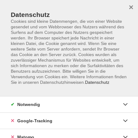
×
Datenschutz
Cookies sind kleine Datenmengen, die von einer Website
gesendet und vom Webbrowser des Nutzers während des
Surfens auf dem Computer des Nutzers gespeichert
Skip to main content
werden. Ihr Browser speichert jede Nachricht in einer
kleinen Datei, die Cookie genannt wird. Wenn Sie eine
weitere Seite vom Server anfordern, sendet Ihr Browser
Der Kurs konnte nicht gefunden werden.
das Cookie an den Server zurück. Cookies wurden als
zuverlässiger Mechanismus für Websites entwickelt, um
sich Informationen zu merken oder die Surfaktivitäten des
Benutzers aufzuzeichnen. Bitte willigen Sie in die
Verwendung von Cookies ein. Weitere Informationen finden
Sie in unseren Datenschutzhinweisen.
Datenschutz
Impressum
AGBs
Datenschutzerklärung
Notwendig
Barrierefreiheitserklärung
Widerrufsbelehrung
Google-Tracking
Widerruf
Matomo