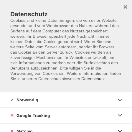
×
Datenschutz
Cookies sind kleine Datenmengen, die von einer Website
gesendet und vom Webbrowser des Nutzers während des
Surfens auf dem Computer des Nutzers gespeichert
Skip to main content
werden. Ihr Browser speichert jede Nachricht in einer
kleinen Datei, die Cookie genannt wird. Wenn Sie eine
weitere Seite vom Server anfordern, sendet Ihr Browser
Der Kurs konnte nicht gefunden werden.
das Cookie an den Server zurück. Cookies wurden als
zuverlässiger Mechanismus für Websites entwickelt, um
sich Informationen zu merken oder die Surfaktivitäten des
Benutzers aufzuzeichnen. Bitte willigen Sie in die
Verwendung von Cookies ein. Weitere Informationen finden
Sie in unseren Datenschutzhinweisen.
Datenschutz
Impressum
AGBs
Datenschutzerklärung
Notwendig
Barrierefreiheitserklärung
Widerrufsbelehrung
Google-Tracking
Widerruf
Matomo