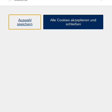
Programm
Auswahl
Alle Cookies akzeptieren und
speichern
schließen
Digitale Angebote
Gesellschaft
Beruf
Sprachen
Gesundheit
Kultur
Grundbildung
vhs Business
vhs Würzburg & Umgebung e. V.