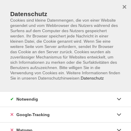
×
Datenschutz
Cookies sind kleine Datenmengen, die von einer Website
gesendet und vom Webbrowser des Nutzers während des
Surfens auf dem Computer des Nutzers gespeichert
Skip to main content
werden. Ihr Browser speichert jede Nachricht in einer
kleinen Datei, die Cookie genannt wird. Wenn Sie eine
weitere Seite vom Server anfordern, sendet Ihr Browser
Der Kurs konnte nicht gefunden werden.
das Cookie an den Server zurück. Cookies wurden als
zuverlässiger Mechanismus für Websites entwickelt, um
sich Informationen zu merken oder die Surfaktivitäten des
Benutzers aufzuzeichnen. Bitte willigen Sie in die
Verwendung von Cookies ein. Weitere Informationen finden
Sie in unseren Datenschutzhinweisen.
Datenschutz
Impressum
AGBs
Datenschutzerklärung
Notwendig
Barrierefreiheitserklärung
Widerrufsbelehrung
Google-Tracking
Widerruf
Matomo