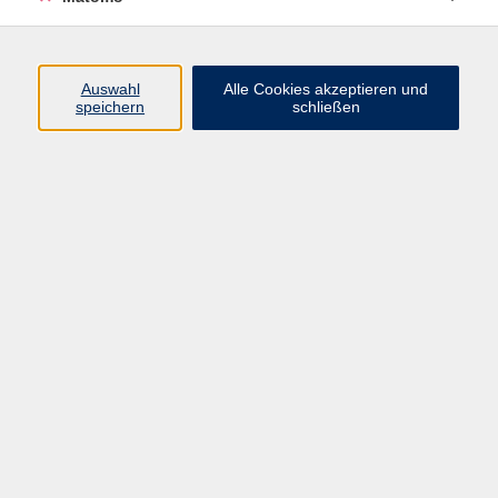
Programm
Auswahl
Alle Cookies akzeptieren und
speichern
schließen
Digitale Angebote
Gesellschaft
Beruf
Sprachen
Gesundheit
Kultur
Grundbildung
vhs Business
vhs Würzburg & Umgebung e. V.