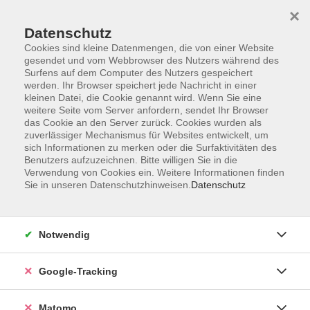
×
Datenschutz
Cookies sind kleine Datenmengen, die von einer Website
gesendet und vom Webbrowser des Nutzers während des
Surfens auf dem Computer des Nutzers gespeichert
Skip to main content
werden. Ihr Browser speichert jede Nachricht in einer
kleinen Datei, die Cookie genannt wird. Wenn Sie eine
weitere Seite vom Server anfordern, sendet Ihr Browser
Der Kurs konnte nicht gefunden werden.
das Cookie an den Server zurück. Cookies wurden als
zuverlässiger Mechanismus für Websites entwickelt, um
sich Informationen zu merken oder die Surfaktivitäten des
Benutzers aufzuzeichnen. Bitte willigen Sie in die
Verwendung von Cookies ein. Weitere Informationen finden
Sie in unseren Datenschutzhinweisen.
Datenschutz
Impressum
AGBs
Datenschutzerklärung
Notwendig
Barrierefreiheitserklärung
Widerrufsbelehrung
Google-Tracking
Widerruf
Matomo