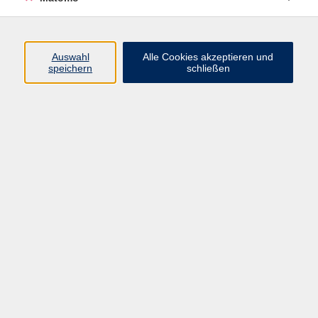
Programm
Auswahl
Alle Cookies akzeptieren und
speichern
schließen
Digitale Angebote
Gesellschaft
Beruf
Sprachen
Gesundheit
Kultur
Grundbildung
vhs Business
vhs Würzburg & Umgebung e. V.