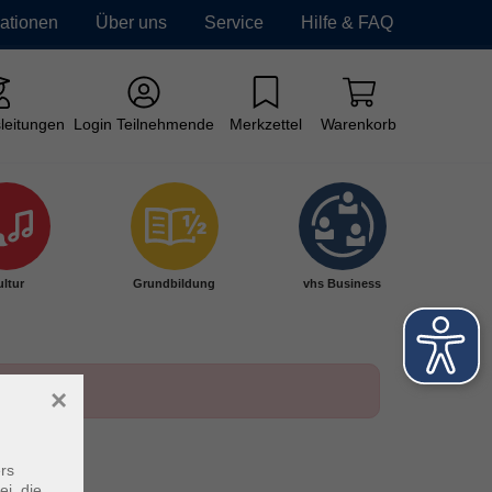
mationen
Über uns
Service
Hilfe & FAQ
leitungen
Login Teilnehmende
Merkzettel
Warenkorb
ltur
Grundbildung
vhs Business
×
rs
ei, die