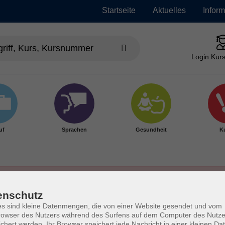
Startseite
Aktuelles
Infor
Login Kurs
uf
Sprachen
Gesundheit
Ku
enschutz
s sind kleine Datenmengen, die von einer Website gesendet und vom
owser des Nutzers während des Surfens auf dem Computer des Nutze
chert werden. Ihr Browser speichert jede Nachricht in einer kleinen Dat