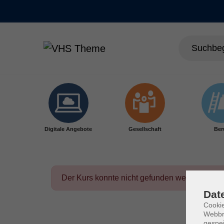
Skip to main content
Digitale Angebote
Gesellschaft
Ber
Der Kurs konnte nicht gefunden werden.
Dat
Cookie
Webbr
gespei