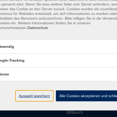
 genannt wird. Wenn Sie eine weitere Seite vom Server anfordern, se
owser das Cookie an den Server zurück. Cookies wurden als zuverlässi
ismus für Websites entwickelt, um sich Informationen zu merken oder
Impressum
AGBs
Datenschutzerklärung
Barrier
tivitäten des Benutzers aufzuzeichnen. Bitte willigen Sie in die Verwen
okies ein. Weitere Informationen finden Sie in unseren
schutzhinweisen.
Datenschutz
twendig
Umgebung e. V.
Öffnungszeiten
ogle-Tracking
tomo
Montag
rg.de
Dienstag
Auswahl speichern
Alle Cookies akzeptieren und schl
Mittwoch