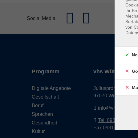
Cookie
Ihr Br
Mechan
Social Media
Surfak
von Co
Daten
No
Programm
vhs Würzburg & 
Go
Ma
Digitale Angebote
Juliuspromenade 68
97070 Würzburg
Gesellschaft
Beruf
info@vhs-wuerzbu
Sprachen
Tel: 0931 35593 0
Gesundheit
Fax 0931 35593-20
Kultur