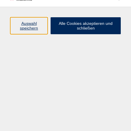
Programm
Auswahl
Alle Cookies akzeptieren und
speichern
schließen
Digitale Angebote
Gesellschaft
Beruf
Sprachen
Gesundheit
Kultur
Grundbildung
vhs Business
vhs Würzburg & Umgebung e. V.