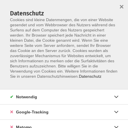
×
Datenschutz
Cookies sind kleine Datenmengen, die von einer Website
gesendet und vom Webbrowser des Nutzers während des
Surfens auf dem Computer des Nutzers gespeichert
Skip to main content
werden. Ihr Browser speichert jede Nachricht in einer
kleinen Datei, die Cookie genannt wird. Wenn Sie eine
weitere Seite vom Server anfordern, sendet Ihr Browser
Der Kurs konnte nicht gefunden werden.
das Cookie an den Server zurück. Cookies wurden als
zuverlässiger Mechanismus für Websites entwickelt, um
sich Informationen zu merken oder die Surfaktivitäten des
Benutzers aufzuzeichnen. Bitte willigen Sie in die
Verwendung von Cookies ein. Weitere Informationen finden
Impressum
Sie in unseren Datenschutzhinweisen.
Datenschutz
AGBs
Datenschutzerklärung
Notwendig
Barrierefreiheitserklärung
Widerrufsbelehrung
Google-Tracking
Widerruf
Matomo