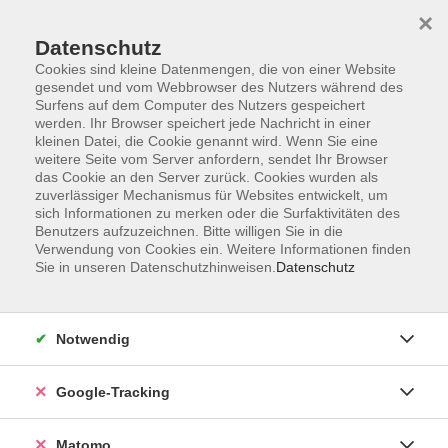
×
Datenschutz
Cookies sind kleine Datenmengen, die von einer Website
gesendet und vom Webbrowser des Nutzers während des
Surfens auf dem Computer des Nutzers gespeichert
Skip to main content
werden. Ihr Browser speichert jede Nachricht in einer
kleinen Datei, die Cookie genannt wird. Wenn Sie eine
weitere Seite vom Server anfordern, sendet Ihr Browser
Der Kurs konnte nicht gefunden werden.
das Cookie an den Server zurück. Cookies wurden als
zuverlässiger Mechanismus für Websites entwickelt, um
sich Informationen zu merken oder die Surfaktivitäten des
Benutzers aufzuzeichnen. Bitte willigen Sie in die
Verwendung von Cookies ein. Weitere Informationen finden
Sie in unseren Datenschutzhinweisen.
Datenschutz
Impressum
AGBs
Datenschutzerklärung
Notwendig
Barrierefreiheitserklärung
Widerrufsbelehrung
Google-Tracking
Widerruf
Matomo