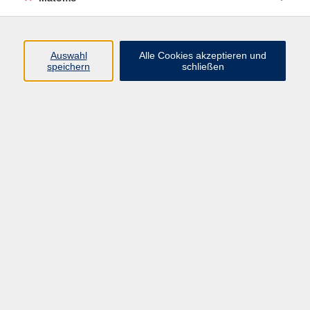
Programm
Auswahl
Alle Cookies akzeptieren und
speichern
schließen
Digitale Angebote
Gesellschaft
Beruf
Sprachen
Gesundheit
Kultur
Grundbildung
vhs Business
vhs Würzburg & Umgebung e. V.