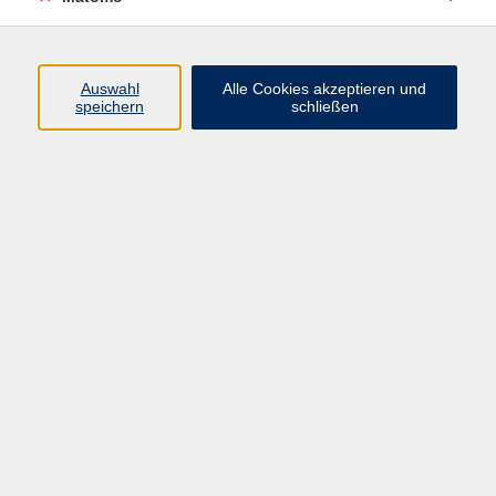
Programm
Auswahl
Alle Cookies akzeptieren und
speichern
schließen
Digitale Angebote
Gesellschaft
Beruf
Sprachen
Gesundheit
Kultur
Grundbildung
vhs Business
vhs Würzburg & Umgebung e. V.