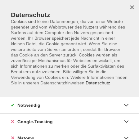
×
Datenschutz
Cookies sind kleine Datenmengen, die von einer Website
gesendet und vom Webbrowser des Nutzers während des
Surfens auf dem Computer des Nutzers gespeichert
Skip to main content
werden. Ihr Browser speichert jede Nachricht in einer
kleinen Datei, die Cookie genannt wird. Wenn Sie eine
weitere Seite vom Server anfordern, sendet Ihr Browser
Der Kurs konnte nicht gefunden werden.
das Cookie an den Server zurück. Cookies wurden als
zuverlässiger Mechanismus für Websites entwickelt, um
sich Informationen zu merken oder die Surfaktivitäten des
Benutzers aufzuzeichnen. Bitte willigen Sie in die
Verwendung von Cookies ein. Weitere Informationen finden
Sie in unseren Datenschutzhinweisen.
Datenschutz
Impressum
AGBs
Datenschutzerklärung
Notwendig
Barrierefreiheitserklärung
Widerrufsbelehrung
Google-Tracking
Widerruf
Matomo