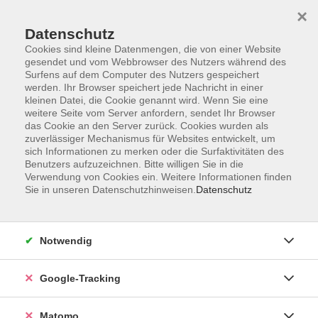
×
Datenschutz
Cookies sind kleine Datenmengen, die von einer Website
gesendet und vom Webbrowser des Nutzers während des
Surfens auf dem Computer des Nutzers gespeichert
Skip to main content
werden. Ihr Browser speichert jede Nachricht in einer
kleinen Datei, die Cookie genannt wird. Wenn Sie eine
weitere Seite vom Server anfordern, sendet Ihr Browser
Der Kurs konnte nicht gefunden werden.
das Cookie an den Server zurück. Cookies wurden als
zuverlässiger Mechanismus für Websites entwickelt, um
sich Informationen zu merken oder die Surfaktivitäten des
Benutzers aufzuzeichnen. Bitte willigen Sie in die
Verwendung von Cookies ein. Weitere Informationen finden
Sie in unseren Datenschutzhinweisen.
Datenschutz
Impressum
AGBs
Datenschutzerklärung
Notwendig
Barrierefreiheitserklärung
Widerrufsbelehrung
Google-Tracking
Widerruf
Matomo