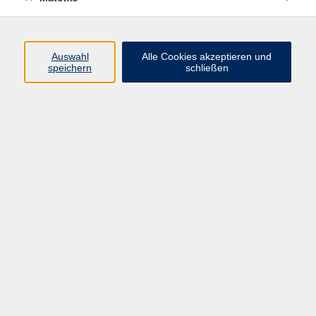
Programm
Auswahl
Alle Cookies akzeptieren und
speichern
schließen
Digitale Angebote
Gesellschaft
Beruf
Sprachen
Gesundheit
Kultur
Grundbildung
vhs Business
vhs Würzburg & Umgebung e. V.